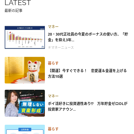
LATEST
最新の記事
マネー
20・30代正社員の今夏のボーナスの使い方、「貯
金」を抑え3年...
＃マネーニュース
暮らす
【開運】今すぐできる！ 恋愛運＆金運を上げる
方法10選
マネー
ポイ活好きに投資適性あり!? 万年貯金ゼロOLが
投資家アナウン...
暮らす