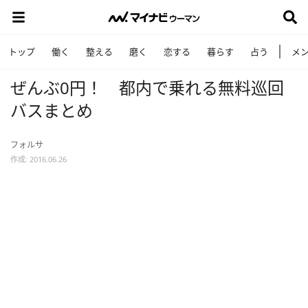
トップ
働く
整える
磨く
恋する
暮らす
占う
メ
ぜんぶ0円！ 都内で乗れる無料巡回
バスまとめ
フォルサ
作成: 2016.06.26