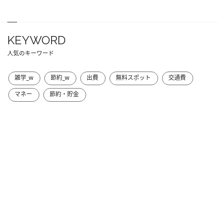
KEYWORD
人気のキーワード
雑学_w
節約_w
出費
無料スポット
交通費
マネー
節約・貯金