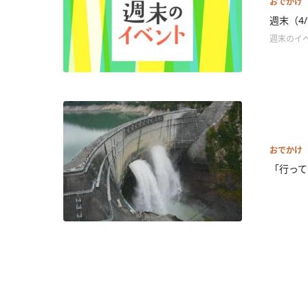
おでかけ
週末（4
週末のイベ
おでかけ
「行って