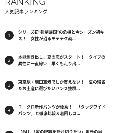
RANKING
人気記事ランキング
シリーズ初“強制帰国”の危機と今シーズン初キ
ス！ 女性が沼るモテテク勃...
本能剥き出し、夏の恋がスタート！ タイプの
異性に一直線♡ 早くも走り出...
東京駅・羽田空港でしか買えない！ 夏の帰省
＆お土産に選びたいセンス抜群...
ユニクロ新作パンツが優秀！ 「タックワイド
パンツ」と徹底比較＆着回しコ...
【#4】「家の呪縛を断ち切りたい」地元の男