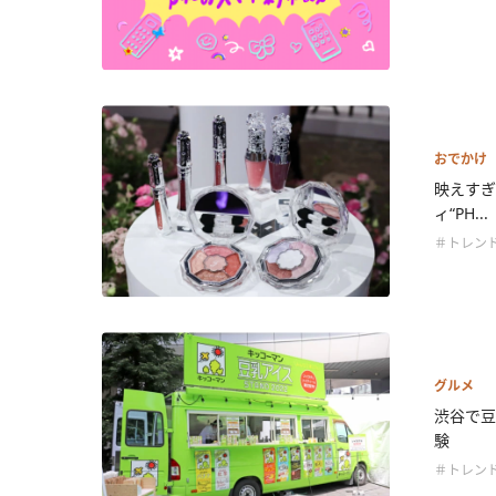
おでかけ
映えすぎ
ィ“PH...
＃トレン
グルメ
渋谷で豆
験
＃トレン