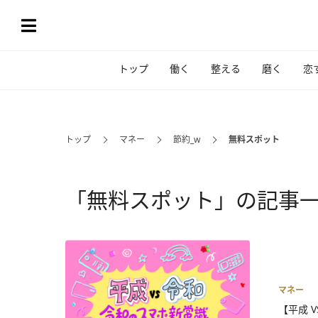
トップ
働く
整える
磨く
恋
トップ
マネー
節約_w
無料スポット
「無料スポット」の記事
マネー
【平成 