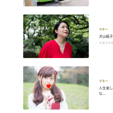
マネー
犬山紙子
＃犬さや
マネー
人生楽し
な...