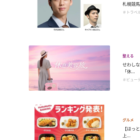
札幌競馬
＃トラベ
整える
せわしな
「休...
＃ビュー
グルメ
【ほっと
上...