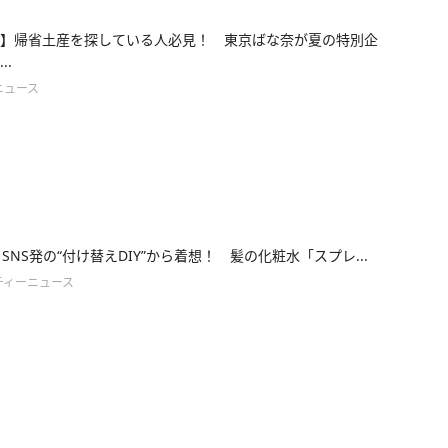
】帰省土産を探している人必見！ 東京ばな奈が夏の特別企
..
ニュース
】SNS発の“付け替えDIY”から着想！ 髪の化粧水「スプレ...
ティーニュース