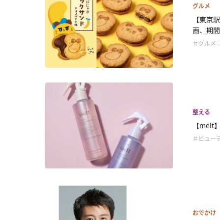
グルメ
【東京駅
画、期間.
＃グルメ
整える
【melt
＃ビュー
おでかけ