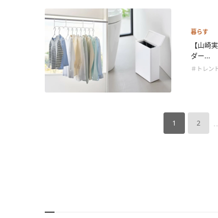
暮らす
【山崎実
ダー...
＃トレン
1
2