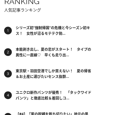
RANKING
人気記事ランキング
シリーズ初“強制帰国”の危機と今シーズン初キ
ス！ 女性が沼るモテテク勃...
本能剥き出し、夏の恋がスタート！ タイプの
異性に一直線♡ 早くも走り出...
東京駅・羽田空港でしか買えない！ 夏の帰省
＆お土産に選びたいセンス抜群...
ユニクロ新作パンツが優秀！ 「タックワイド
パンツ」と徹底比較＆着回しコ...
【#4】「家の呪縛を断ち切りたい」地元の男