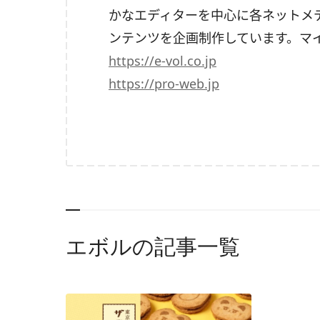
かなエディターを中心に各ネットメ
ンテンツを企画制作しています。マ
https
://e-vol.co.jp
https
://pro-web.jp
エボルの記事一覧