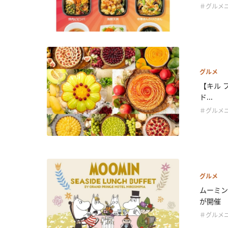
＃グルメ
グルメ
【キル 
ド...
＃グルメ
グルメ
ムーミン
が開催
＃グルメ