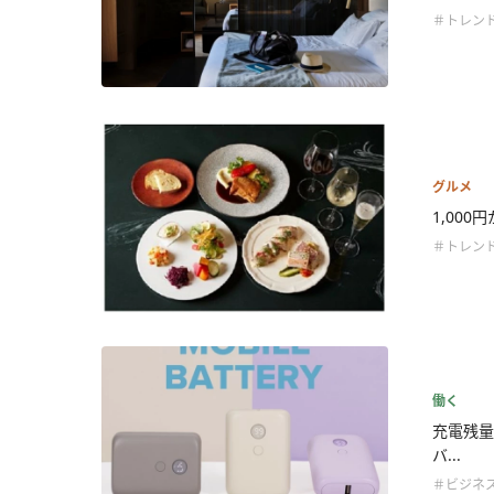
＃トレン
グルメ
1,000
＃トレン
働く
充電残量
バ...
＃ビジネ