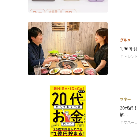
グルメ
1,96
＃トレン
マネー
20代必
解...
＃マネー