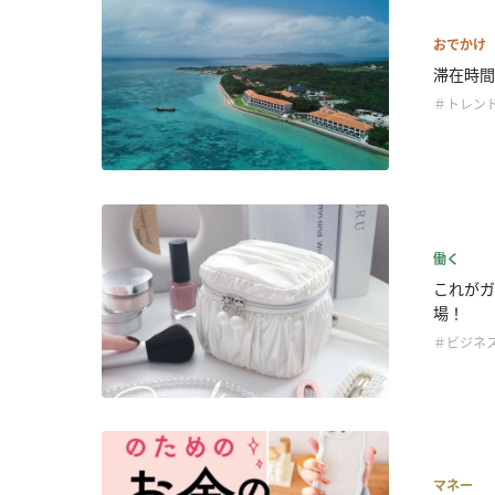
おでかけ
滞在時間の
＃トレン
働く
これがガ
場！
＃ビジネ
マネー