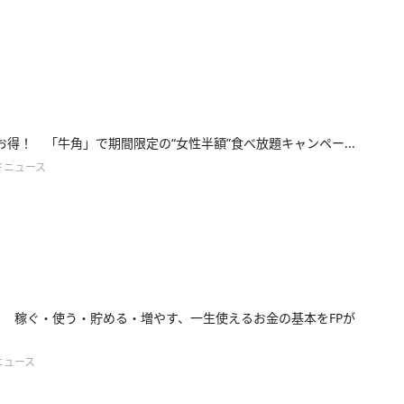
9円お得！ 「牛角」で期間限定の“女性半額”食べ放題キャンペー...
ドニュース
！ 稼ぐ・使う・貯める・増やす、一生使えるお金の基本をFPが
ニュース