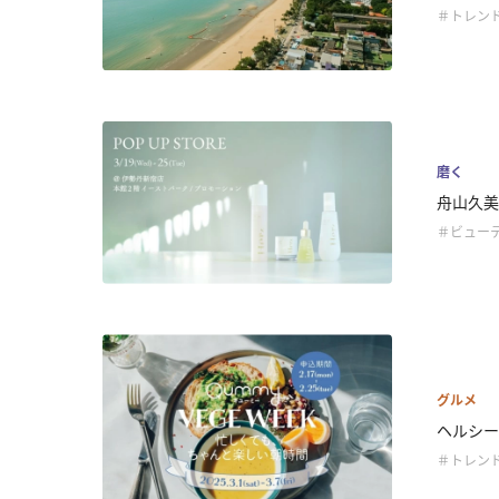
＃トレン
磨く
舟山久美子
＃ビュー
グルメ
ヘルシーな
＃トレン