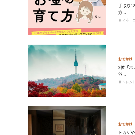
手取り1
方...
＃マネー
おでかけ
3位「ホ
外...
＃トレン
おでかけ
トカゲや