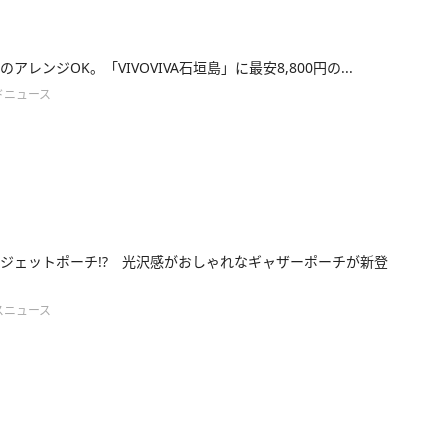
アレンジOK。「VIVOVIVA石垣島」に最安8,800円の...
ドニュース
ジェットポーチ!? 光沢感がおしゃれなギャザーポーチが新登
スニュース