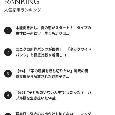
RANKING
人気記事ランキング
本能剥き出し、夏の恋がスタート！ タイプの
異性に一直線♡ 早くも走り出...
ユニクロ新作パンツが優秀！ 「タックワイド
パンツ」と徹底比較＆着回しコ...
【#4】「家の呪縛を断ち切りたい」地元の男
尊女卑から解放された紗希子さ...
【#5】“子どものいない人生”どうだった？ バ
ブル期を生き抜いた56歳...
猛暑日、浴衣のお出かけも怖くない！ マンダ