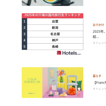
おでかけ
2025
紹...
＃トレン
暮らす
【Fran
＃トレン