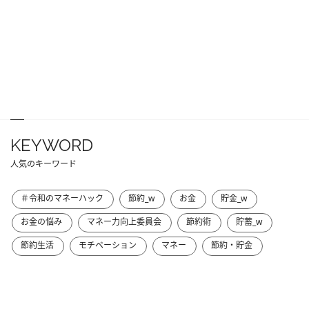
KEYWORD
人気のキーワード
＃令和のマネーハック
節約_w
お金
貯金_w
お金の悩み
マネー力向上委員会
節約術
貯蓄_w
節約生活
モチベーション
マネー
節約・貯金