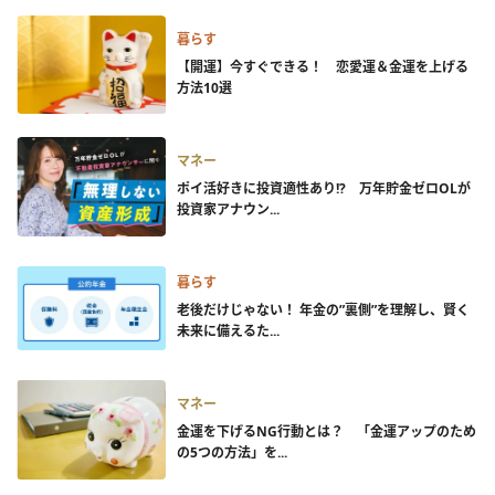
暮らす
【開運】今すぐできる！ 恋愛運＆金運を上げる
方法10選
マネー
ポイ活好きに投資適性あり!? 万年貯金ゼロOLが
投資家アナウン...
暮らす
老後だけじゃない！ 年金の”裏側”を理解し、賢く
未来に備えるた...
マネー
金運を下げるNG行動とは？ 「金運アップのため
の5つの方法」を...