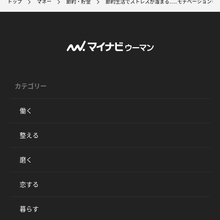
トップ
マネー
節約・貯金
節約生活でストレスが溜まる……モチベーションを
カテゴリー
働く
整える
磨く
恋する
暮らす