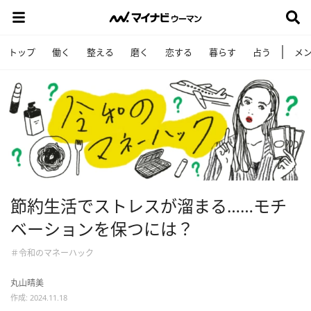
トップ
働く
整える
磨く
恋する
暮らす
占う
メ
節約生活でストレスが溜まる……モチ
ベーションを保つには？
＃令和のマネーハック
丸山晴美
作成: 2024.11.18