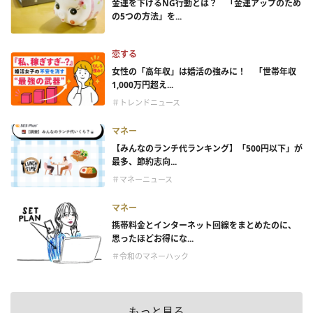
金運を下げるNG行動とは？ 「金運アップのため
の5つの方法」を...
恋する
女性の「高年収」は婚活の強みに！ 「世帯年収
1,000万円超え...
＃トレンドニュース
マネー
【みんなのランチ代ランキング】「500円以下」が
最多、節約志向...
＃マネーニュース
マネー
携帯料金とインターネット回線をまとめたのに、
思ったほどお得にな...
＃令和のマネーハック
もっと見る