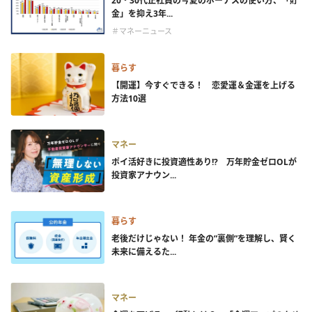
20・30代正社員の今夏のボーナスの使い方、「貯
金」を抑え3年...
＃マネーニュース
暮らす
【開運】今すぐできる！ 恋愛運＆金運を上げる
方法10選
マネー
ポイ活好きに投資適性あり!? 万年貯金ゼロOLが
投資家アナウン...
暮らす
老後だけじゃない！ 年金の”裏側”を理解し、賢く
未来に備えるた...
マネー