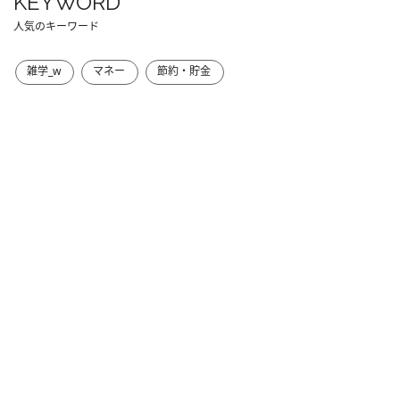
KEYWORD
人気のキーワード
雑学_w
マネー
節約・貯金