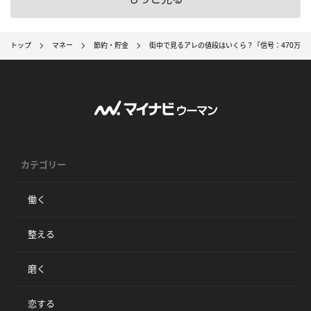
トップ
マネー
節約・貯金
街中で見るアレの値段はいくら？「信号：470万円
カテゴリー
働く
整える
磨く
恋する