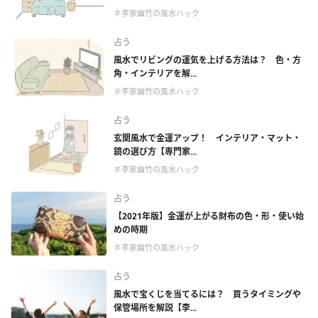
＃李家幽竹の風水ハック
占う
風水でリビングの運気を上げる方法は？ 色・方
角・インテリアを解...
＃李家幽竹の風水ハック
占う
玄関風水で金運アップ！ インテリア・マット・
鏡の選び方【専門家...
＃李家幽竹の風水ハック
占う
【2021年版】金運が上がる財布の色・形・使い始
めの時期
＃李家幽竹の風水ハック
占う
風水で宝くじを当てるには？ 買うタイミングや
保管場所を解説【李...