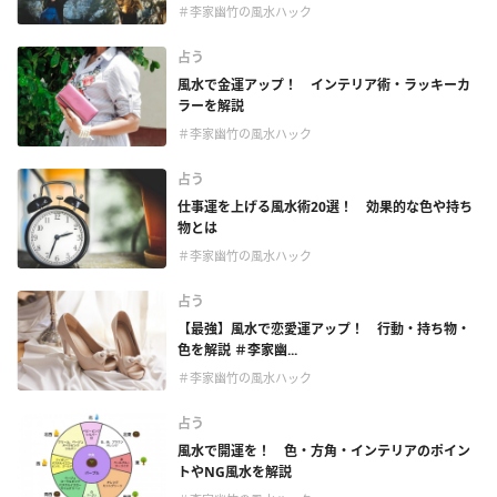
＃李家幽竹の風水ハック
占う
風水で金運アップ！ インテリア術・ラッキーカ
ラーを解説
＃李家幽竹の風水ハック
占う
仕事運を上げる風水術20選！ 効果的な色や持ち
物とは
＃李家幽竹の風水ハック
占う
【最強】風水で恋愛運アップ！ 行動・持ち物・
色を解説 ＃李家幽...
＃李家幽竹の風水ハック
占う
風水で開運を！ 色・方角・インテリアのポイン
トやNG風水を解説