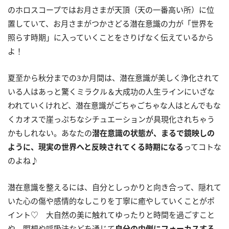
のホロスコープではお月さまが天頂（天の一番高い所）に位
置していて、お月さまがつかさどる潜在意識の力が「世界を
照らす時期」に入っていくことをさりげなく伝えているから
よ！
夏至から秋分までの
3
か月間は、潜在意識が美しく浄化されて
いる人はあっと驚くミラクル＆大成功の人生ラインにいざな
われていくけれど、潜在意識がごちゃごちゃな人はとんでもな
くカオスで崖っぷちなシチュエーションが具現化されちゃう
かもしれない。あなたの
潜在意識の状態が、まるで鏡映しの
ように、現実の世界へと反映されてくる時期になる
ってコトな
のよね♪
潜在意識を整えるには、自分としっかりと向き合って、隠れて
いた心の傷や感情的なしこりを丁寧に癒やしていくことがポ
イント♡ 大自然の美に触れてゆったりと時間を過ごすこと
や、瞑想や呼吸法などを通じて
自分の内側にフォーカスする