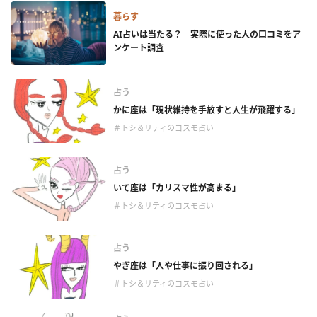
暮らす
AI占いは当たる？ 実際に使った人の口コミをア
ンケート調査
占う
かに座は「現状維持を手放すと人生が飛躍する」
＃トシ＆リティのコスモ占い
占う
いて座は「カリスマ性が高まる」
＃トシ＆リティのコスモ占い
占う
やぎ座は「人や仕事に振り回される」
＃トシ＆リティのコスモ占い