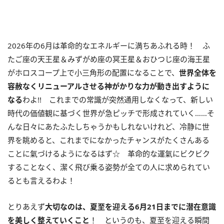
2026年の
6
月は革命的なエネルギーに満ちあふれる時！ ふ
たご座の天王星＆みずがめ座の冥王星＆おひつじ座の海王星
がホロスコープ上で小三角形の配置になることで、
世界全体を
容赦なくリニューアルさせる神がかりな力が動き出すように
なる
わよ
!!
これまでの常識が突然通用しなくなって、新しい
時代の価値観に基づく世界が急ピッチで形成されていく……そ
んな日々にあたふたしちゃうかもしれないけれど、冷静に世
界を眺めると、これまでになかったチャンスがたくさんある
ことに氣づけるようになるはず☆ 革命的な運氣にビクビク
することなく、潔く飛び乗る姿勢が全ての人に求められてい
るとも言えるわよ！
とりあえず
大切なのは、夏至を迎える
6
月
21
日までに潜在意識
を美しく整えていくこと
！ というのも、夏至を迎える瞬間