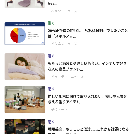
bea...
＃ヘルシーニュース
働く
20代正社員の約4割。「週休3日制」でしたいこと
は「スキルアッ...
＃ビジネスニュース
磨く
もちっと触感＆やさしい色合い。インテリア好き
な人の寝具ブランド...
＃ビューティーニュース
磨く
忙しい年末に向けて取り入れたい。癒しや元気を
与える香りアイテム...
＃美欲トーク
磨く
睡眠美容、ちょこっと温活……これから話題になる