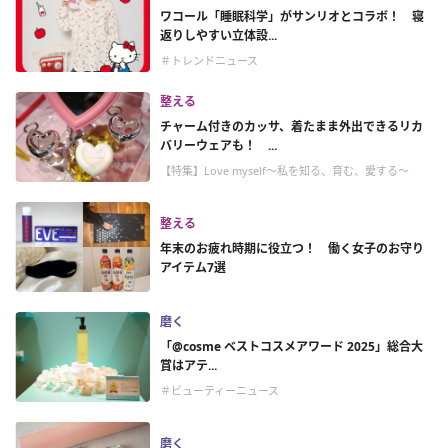
ワコール「睡眠科学」がサンリオとコラボ！ 寝
返りしやすい立体設...
＃トレンドニュース
整える
チャーム付きのカッサ、着たまま外出できるリカ
バリーウェアも！ ...
【特集】Love myself～私を知る、育む、愛する～
整える
年末のお疲れ時期に役立つ！ 働く女子のお守り
アイテム7選
磨く
「@cosme ベストコスメアワード 2025」総合大
賞はアテ...
＃ビューティーニュース
磨く