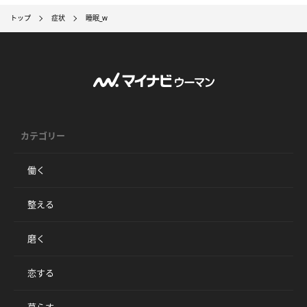
トップ
症状
睡眠_w
カテゴリー
働く
整える
磨く
恋する
暮らす