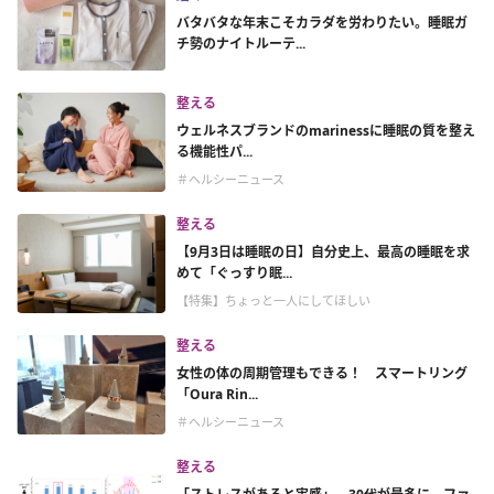
バタバタな年末こそカラダを労わりたい。睡眠ガ
チ勢のナイトルーテ...
整える
ウェルネスブランドのmarinessに睡眠の質を整え
る機能性パ...
＃ヘルシーニュース
整える
【9月3日は睡眠の日】自分史上、最高の睡眠を求
めて「ぐっすり眠...
【特集】ちょっと一人にしてほしい
整える
女性の体の周期管理もできる！ スマートリング
「Oura Rin...
＃ヘルシーニュース
整える