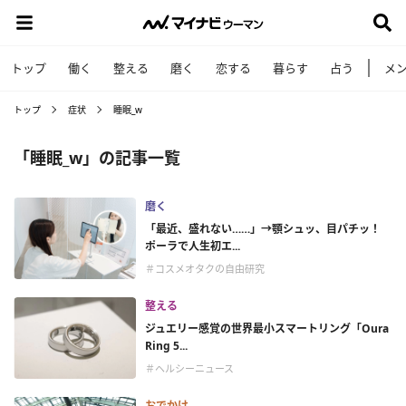
トップ
働く
整える
磨く
恋する
暮らす
占う
メ
トップ
症状
睡眠_w
「睡眠_w」の記事一覧
磨く
「最近、盛れない……」→顎シュッ、目パチッ！
ポーラで人生初エ...
＃コスメオタクの自由研究
整える
ジュエリー感覚の世界最小スマートリング「Oura
Ring 5...
＃ヘルシーニュース
おでかけ