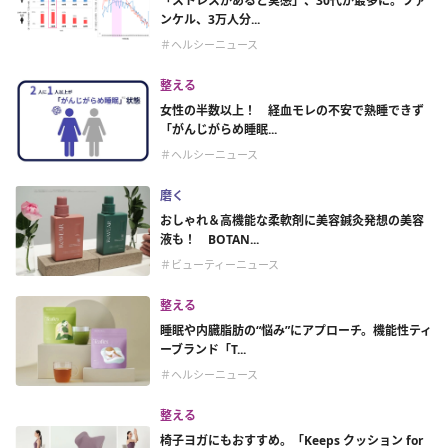
「ストレスがあると実感」、30代が最多に。ファ
ンケル、3万人分...
＃ヘルシーニュース
整える
女性の半数以上！ 経血モレの不安で熟睡できず
「がんじがらめ睡眠...
＃ヘルシーニュース
磨く
おしゃれ＆高機能な柔軟剤に美容鍼灸発想の美容
液も！ BOTAN...
＃ビューティーニュース
整える
睡眠や内臓脂肪の“悩み”にアプローチ。機能性ティ
ーブランド「T...
＃ヘルシーニュース
整える
椅子ヨガにもおすすめ。「Keeps クッション for