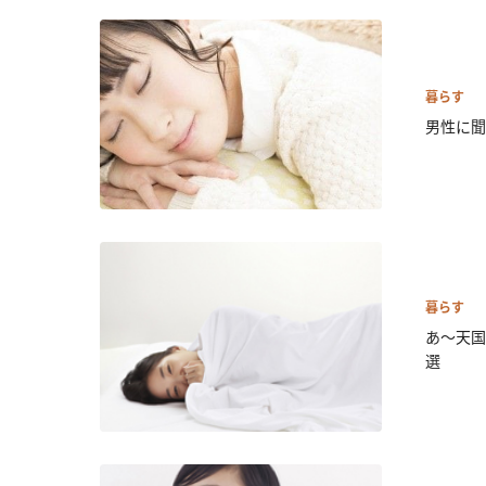
暮らす
男性に聞
暮らす
あ～天国
選