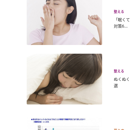
整える
「眠くて
対策6...
整える
ぬくぬく
選