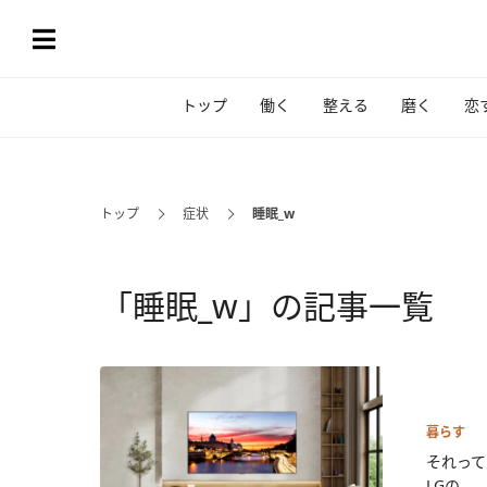
トップ
働く
整える
磨く
恋
トップ
症状
睡眠_w
「睡眠_w」の記事一覧
暮らす
それって
LGの...