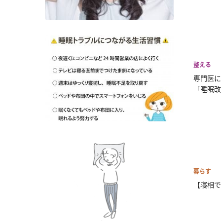
整える
専門医に
「睡眠改.
暮らす
【寝相で