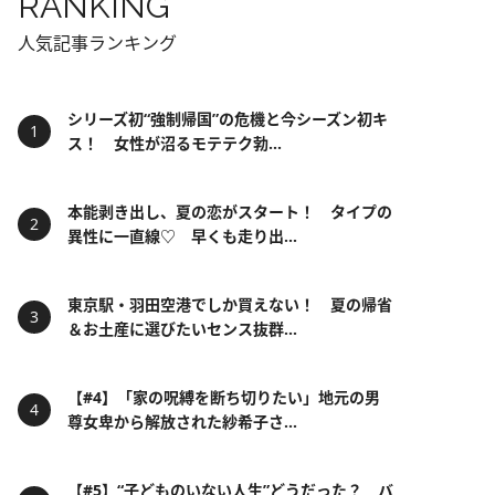
RANKING
人気記事ランキング
シリーズ初“強制帰国”の危機と今シーズン初キ
ス！ 女性が沼るモテテク勃...
本能剥き出し、夏の恋がスタート！ タイプの
異性に一直線♡ 早くも走り出...
東京駅・羽田空港でしか買えない！ 夏の帰省
＆お土産に選びたいセンス抜群...
【#4】「家の呪縛を断ち切りたい」地元の男
尊女卑から解放された紗希子さ...
【#5】“子どものいない人生”どうだった？ バ