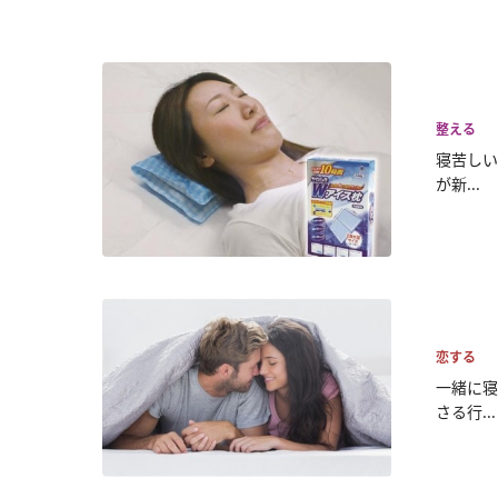
整える
寝苦しい
が新...
恋する
一緒に寝
さる行...