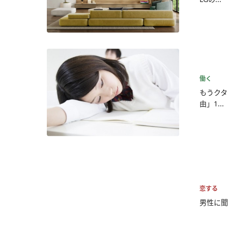
働く
もうクタ
由」1...
恋する
男性に聞