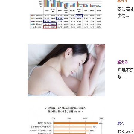
暮らす
冬に猫オ
事情...
整える
睡眠不足
眠...
磨く
むくみ・