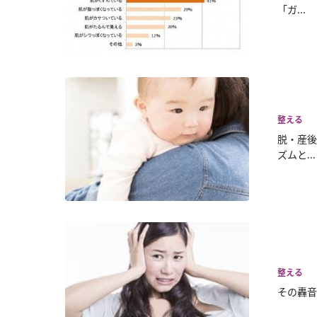
「ガ...
整える
脱・産後
ズムと...
整える
その轟音