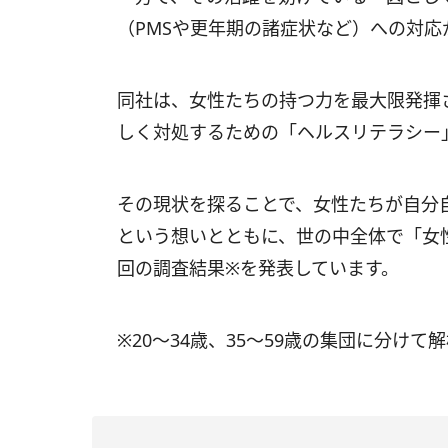
（PMSや更年期の諸症状など）への対応
同社は、女性たちの持つ力を最大限発揮
しく対処するための「ヘルスリテラシー
その現状を探ることで、女性たちが自分
という想いとともに、世の中全体で「女
回の調査結果※を発表しています。
※20〜34歳、35〜59歳の集団に分けて