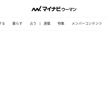
する
暮らす
占う
連載
特集
メンバーコンテンツ