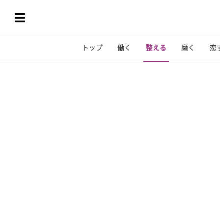
トップ
働く
整える
磨く
恋