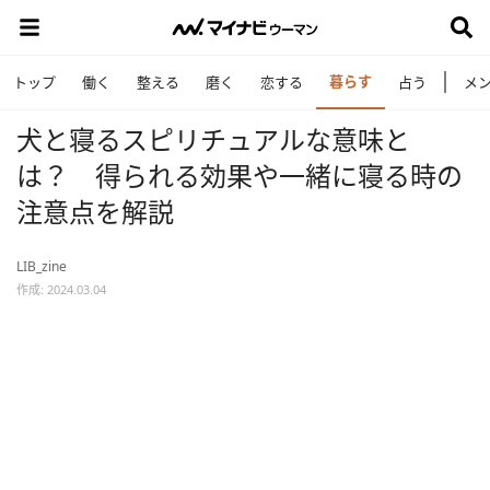
暮らす
トップ
働く
整える
磨く
恋する
占う
メ
犬と寝るスピリチュアルな意味と
は？ 得られる効果や一緒に寝る時の
注意点を解説
LIB_zine
作成: 2024.03.04