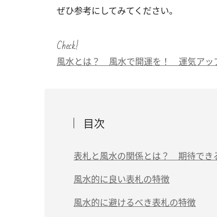
ぜひ参考にしてみてください。
Check!
風水とは？ 風水で開運を！ 運気アッ
目次
表札と風水の関係とは？ 期待でき
（1）人が住んでいる証明になる
風水的に良い表札の特徴
（2）良い気を呼び込む
（1）家との統一感があるもの
風水的に避けるべき表札の特徴