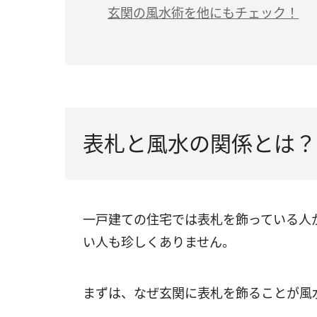
（3）家庭運をアップさせる
（2）木・石などの天然素材のもの
（1）文字を彫刻してあるもの
玄関の風水術を他にもチェック！
（3）「木」のデザインのもの
（2）プラスチック素材のもの
（4）ナチュラルな色のもの
（3）ガラスやタイルのような割れやすい
（5）読みやすい字体のもの
（4）黒やグレーのもの
（6）世帯主のフルネームが記載されたも
表札と風水の関係とは？
一戸建ての住宅では表札を飾っている人
い人も珍しくありません。
まずは、なぜ玄関に表札を飾ることが風