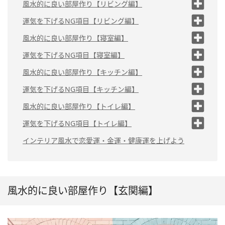
（2）観葉植物や生花を飾る
風水的に良い部屋作り【リビング編】
置く
（1）座り心地の良いソファを置
（3）良い香りを漂わせる
運気を下げるNG項目【リビング編】
家族写真を置く
く
（4）たたきに出しておく靴は1人1足まで
黒いカラーのテーブルやソファを
風水的に良い部屋作り【寝室編】
にする
（2）中央にラグマットを敷く
置く
（1）枕の向きは「北枕」がおすすめ
運気を下げるNG項目【寝室編】
（3）鏡は太陽の方向を向かせて
（5）鏡は玄関を入って右側か左側に置く
不必要な雑貨を置いておく
置く
（2）ベッドサイドに観葉植物や花を
（1）扉の真正面に枕の向きが
風水的に良い部屋作り【キッチン編】
置く
来る
（4）家族写真を飾る
（1）常に清潔を保つ
運気を下げるNG項目【キッチン編】
（2）寝姿が写る場所に鏡を置
（3）良い香りを漂わせる
（5）レースカーテンを内側に掛
く
（2）使わない鍋や料理道具はしまって
赤いキッチンアイテムを使う
風水的に良い部屋作り【トイレ編】
ける
（4）シンプルなシーツ、枕カバーを
おく
選ぶ
冷蔵庫の上に電子レンジを置いて
（1）トイレマットを敷く
運気を下げるNG項目【トイレ編】
（3）フタ付きのごみ箱を置く
いる
（5）電磁波を発するものを置かない
掃除道具が丸見えになって
（2）スリッパを置く
インテリア風水で恋愛運・金運・健康運を上げよう
（4）キッチンマットを敷く
いる
（3）インテリアの色を統一
（5）白ベースのインテリアにする
する
便座のフタが開きっぱなし
（4）良い香りを漂わせる
風水的に良い部屋作り【玄関編】
（5）観葉植物や花を置く