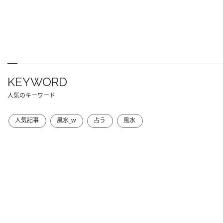
KEYWORD
人気のキーワード
人気記事
風水_w
占う
風水