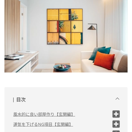
目次
風水的に良い部屋作り【玄関編】
（1）玄関マットを敷く
運気を下げるNG項目【玄関編】
死を連想させるアイテムを