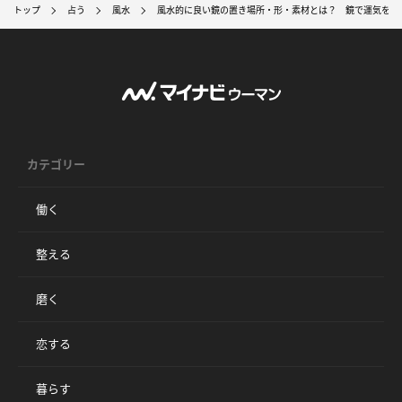
トップ
占う
風水
風水的に良い鏡の置き場所・形・素材とは？ 鏡で運気を上
カテゴリー
働く
整える
磨く
恋する
暮らす