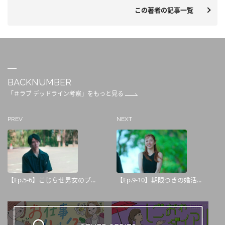
この著者の記事一覧
BACKNUMBER
「＃ラブ デッドライン考察」をもっと見る
PREV
NEXT
【Ep.5-6】こじらせ男女のプ...
【Ep.9-10】期限つきの婚活...