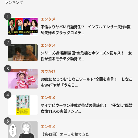
ランキング
エンタメ
不倫よりヤバい問題発生!? インフルエンサー夫婦×医
師夫婦のブラックコメデ...
エンタメ
シリーズ初“強制帰国”の危機と今シーズン初キス！ 女
性が沼るモテテク勃発で...
おでかけ
30歳になっても“しなこワールド”全開を宣言！ しなこ
＆We♡Pが「うんこ...
エンタメ
マイナビウーマン連載が待望の書籍化！ “子なし”既婚
女性11人の実話ノンフ...
エンタメ
【第43回】オーラを視てきた