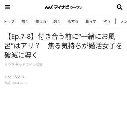
トップ
働く
整える
磨く
恋する
暮らす
占う
メ
【Ep.7-8】付き合う前に“一緒にお風
呂”はアリ？ 焦る気持ちが婚活女子を
破滅に導く
＃ラブ デッドライン考察
ミクニシオリ
作成: 2024.02.15