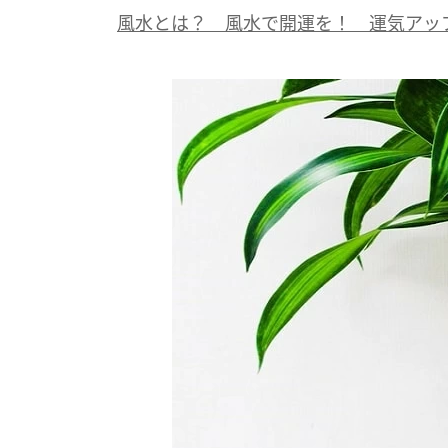
風水とは？ 風水で開運を！ 運気アッ