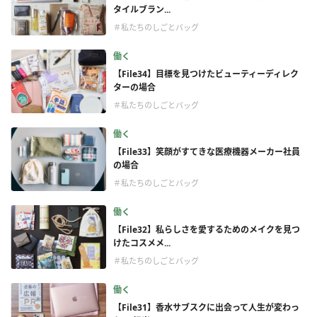
タイルブラン...
＃私たちのしごとバッグ
働く
【File34】目標を見つけたビューティーディレク
ターの場合
＃私たちのしごとバッグ
働く
【File33】笑顔がすてきな医療機器メーカー社員
の場合
＃私たちのしごとバッグ
働く
【File32】私らしさを愛するためのメイクを見つ
けたコスメメ...
＃私たちのしごとバッグ
働く
【File31】香水サブスクに出会って人生が変わっ