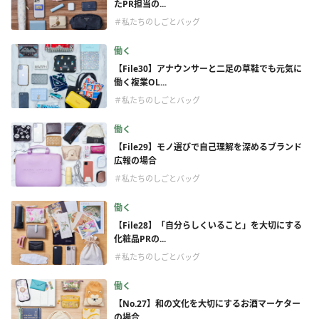
たPR担当の...
＃私たちのしごとバッグ
働く
【File30】アナウンサーと二足の草鞋でも元気に
働く複業OL...
＃私たちのしごとバッグ
働く
【File29】モノ選びで自己理解を深めるブランド
広報の場合
＃私たちのしごとバッグ
働く
【File28】「自分らしくいること」を大切にする
化粧品PRの...
＃私たちのしごとバッグ
働く
【No.27】和の文化を大切にするお酒マーケター
の場合