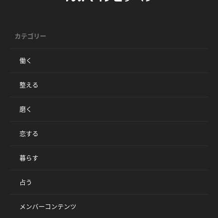
カテゴリー
働く
整える
磨く
恋する
暮らす
占う
メンバーコンテンツ