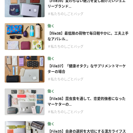
【File39】変わらない魅力を愛し続けたいジュエ
リーブランド...
＃私たちのしごとバッグ
働く
【file38】最低限の荷物で毎日軽やかに。工夫上手
なアパレル...
＃私たちのしごとバッグ
働く
【File37】「健康オタク」なサプリメントマーケ
ターの場合
＃私たちのしごとバッグ
働く
【File36】昆虫食を通して、恋愛的強者になった
マーケターの...
＃私たちのしごとバッグ
働く
【File35】自身の選択を大切にする漢方ライフス