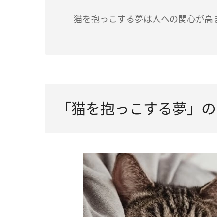
良縁に恵まれる
（1）猫を優しく抱っこする夢は「対人運
猫を抱っこする夢は人への関心が高
恋愛に対する意欲が高まっている
（2）抱っこした猫から逃げられる夢は「
（3）キジトラ猫を抱っこする夢は「恋愛
（4）茶色の猫を抱っこする夢は「金運が
（5）グレーの猫を抱っこする夢は「決断
「猫を抱っこする夢」の
（6）黒い猫を抱っこする夢は「幸せをつ
（7）死んだ猫を抱っこする夢は「新しい
（8）抱っこした猫に懐かれる夢は「周り
（9）猫を抱っこして引っかかれる夢は「
（10）野良猫を抱っこする夢は「トラブ