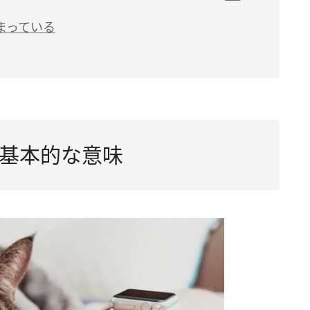
アップ」
まっている
目標を達成できる」
願望が高まっている」
高まっている」
すべきタイミング」
基本的な意味
かめる」
道に進むべき」
から必要とされたい」
女性トラブルを暗示」
ルに注意」