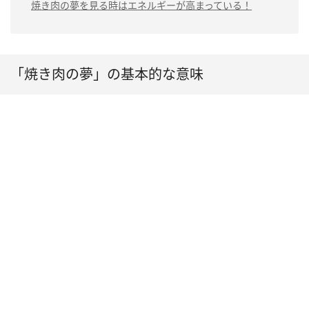
（1）焼き肉を食べ損なう夢は「欲求不満」
焼き肉の夢を見る時はエネルギーが高まっている！
恋愛運や対人運が不安
（2）恋人と焼き肉を食べる夢は「相手との絆を深めた
定
い」
（2）焼き肉に誘われる夢は「交友関係が広がってい
く」
（3）芸能人と焼き肉を食べる夢は「承認欲求が高まっ
ている」
（3）生焼けの焼き肉の夢は「健康運が低下」
「焼き肉の夢」の基本的な意味
（4）1人で焼き肉を楽しむ夢は「毎日の生活が充実して
（4）焼き肉屋で働く夢は「幸運をつかめる」
いる」
（5）焼き肉弁当を食べる夢は「物事がうまくいかな
い」
（6）焼き肉屋を外から眺める夢は「ストレスを解消し
たい」