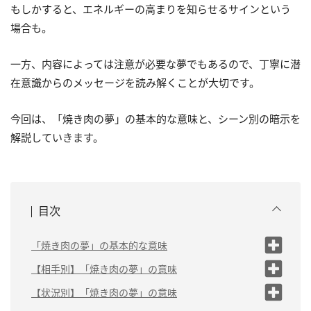
もしかすると、エネルギーの高まりを知らせるサインという
場合も。
一方、内容によっては注意が必要な夢でもあるので、丁寧に潜
在意識からのメッセージを読み解くことが大切です。
今回は、「焼き肉の夢」の基本的な意味と、シーン別の暗示を
解説していきます。
目次
「焼き肉の夢」の基本的な意味
気力に満ちている
【相手別】「焼き肉の夢」の意味
スタミナ不足を解消し
（1）家族で焼き肉を食べる夢は「前向きな気持ちが大
【状況別】「焼き肉の夢」の意味
たい
切」