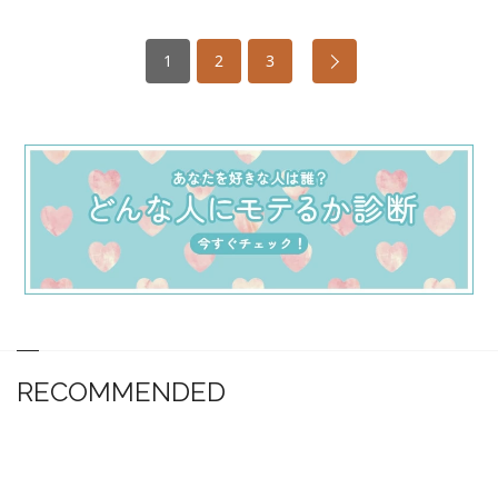
1
2
3
RECOMMENDED