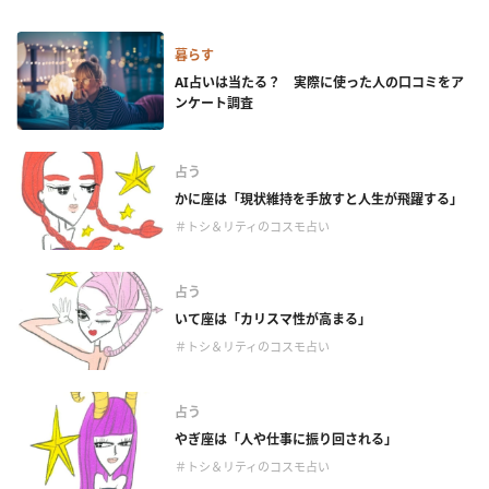
暮らす
AI占いは当たる？ 実際に使った人の口コミをア
ンケート調査
占う
かに座は「現状維持を手放すと人生が飛躍する」
＃トシ＆リティのコスモ占い
占う
いて座は「カリスマ性が高まる」
＃トシ＆リティのコスモ占い
占う
やぎ座は「人や仕事に振り回される」
＃トシ＆リティのコスモ占い