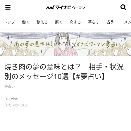
占う
トップ
働く
整える
磨く
恋する
暮らす
メ
焼き肉の夢の意味とは？ 相手・状況
別のメッセージ10選【#夢占い】
夢占い
LIB_zine
作成: 2024.08.30