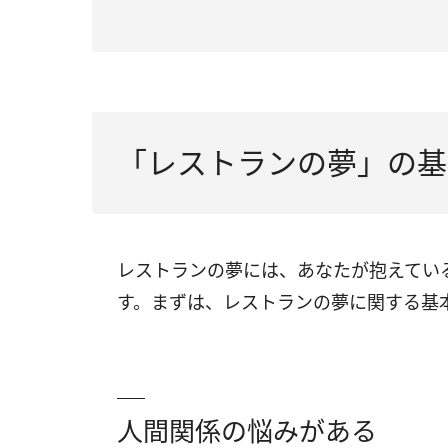
（2）レストランで料理がこない夢は「自
（3）レストランで友達と食事する夢は「
（4）レストランで見知らぬ異性と食事す
（5）レストランで1人で食事する夢は「
「レストランの夢」の基
（6）バイキング式のレストランに行く夢
（7）レストランでメニューを見る夢は「
レストランの夢には、あなたが抱えてい
（8）高級レストランに行く夢は「幸運に
す。まずは、レストランの夢に関する基
（9）レストランで働く夢は「周りに評価
（10）レストランで大量の料理を注文す
（11）レストランを探す夢は「新しい刺
人間関係の悩みがある
（12）レストランの店員になる夢は「人