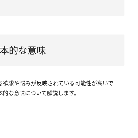
分をうまくアピールできない」
人と関わりたい」
る夢は「恋愛運アップ」
人と関わることが怖い」
本的な意味
は「現状に満足している」
思いもよらない出来事が起きている」
る欲求や悩みが反映されている可能性が高いで
恵まれる」
本的な意味について解説します。
されている」
る夢は「体力の低下に注意」
激や変化を求めている」
の役に立ちたいという気持ち」