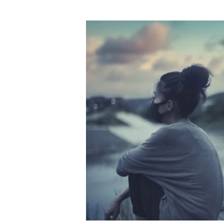
（13）レストランに入れない夢は「疎外
（14）レストランの店員にクレームを入
（15）満席のレストランの夢は「競争心
（16）家族とレストランに行く夢は「安