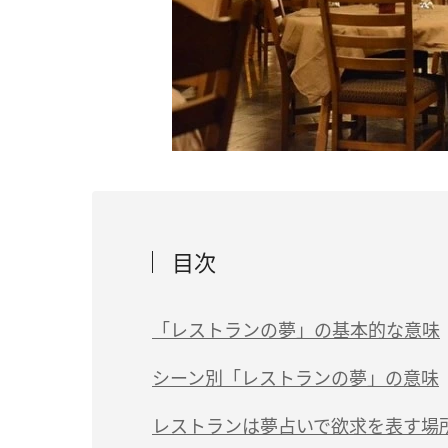
目次
「レストランの夢」の基本的な意味
人間関係の悩みがある
シーン別「レストランの夢」の意味
非日常的な体験への興味が強い
（1）レストランで料理を注文する夢は「
レストランは夢占いで欲求を表す場