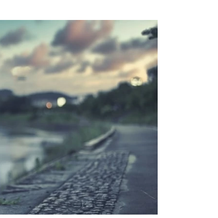
感」
れる夢は「我慢の限界が近い」
や焦り」
心感を求めている」