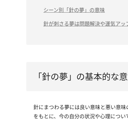
運気が高まっている
シーン別「針の夢」の意味
周りへの嫉妬や敵対心がある
（1）刺さった針を抜く夢は「運気が上昇
針が刺さる夢は問題解決や運気アッ
自分がトラブルの原因になる
（2）針に糸を通す夢は「問題解決が近い
（3）針で縫い上げる夢は「人生の転換期
（4）針で縫うのをやめる夢は「計画倒れ
（5）飲み込んだ針を吐く夢は「体調が回
「針の夢」の基本的な意
（6）金色の針の夢は「大きな幸運が訪れ
（7）針が目の前に近づいてくる夢は「強
針にまつわる夢には良い意味と悪い意味
（8）針が顔に刺さる夢は「金運アップ」
をもとに、今の自分の状況や心理につい
（9）誰かに針を刺される夢は「相手から