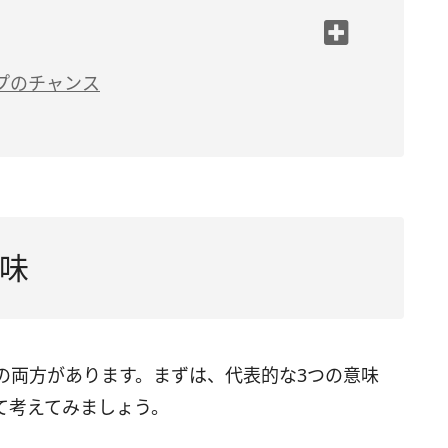
する」
プのチャンス
」
をうまく乗り越えられる」
になってしまう」
復する」
味
る」
い不安や恐怖の表れ」
の両方があります。まずは、代表的な3つの意味
て考えてみましょう。
嫉妬されている」