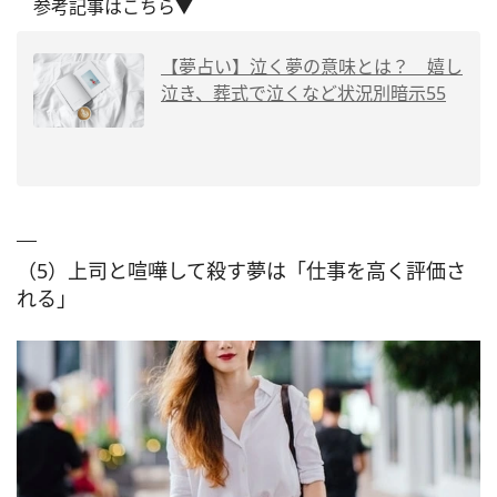
参考記事はこちら▼
【夢占い】泣く夢の意味とは？ 嬉し
泣き、葬式で泣くなど状況別暗示55
（5）上司と喧嘩して殺す夢は「仕事を高く評価さ
れる」