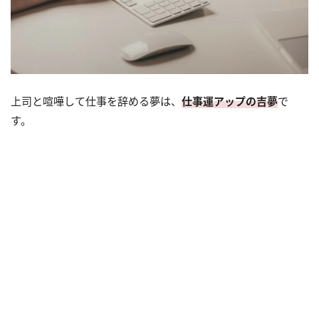
上司と喧嘩して仕事を辞める夢は、
仕事運アップの吉夢
で
す。