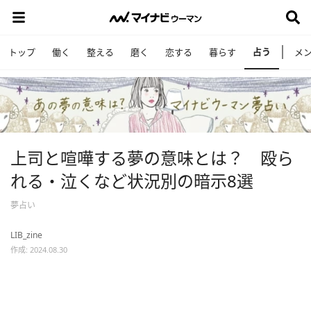
占う
トップ
働く
整える
磨く
恋する
暮らす
メ
上司と喧嘩する夢の意味とは？ 殴ら
れる・泣くなど状況別の暗示8選
夢占い
LIB_zine
作成: 2024.08.30