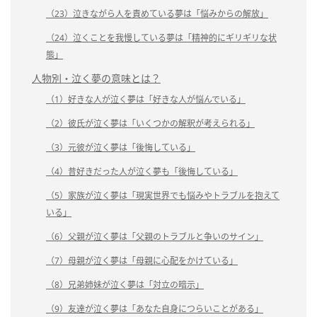
（23）泣きながら人を責めている夢は「悩みからの解放」
（24）泣くことを我慢している夢は「精神的にギリギリな状
態」
人物別・泣く夢の意味とは？
（1）好きな人が泣く夢は「好きな人が悩んでいる」
（2）彼氏が泣く夢は「いくつかの解釈が考えられる」
（3）元彼が泣く夢は「後悔している」
（4）昔好きだった人が泣く夢も「後悔している」
（5）家族が泣く夢は「現実世界でも悩みやトラブルを抱えて
いる」
（6）父親が泣く夢は「父親のトラブルと争いのサイン」
（7）母親が泣く夢は「母親に心配をかけている」
（8）兄弟姉妹が泣く夢は「対立の暗示」
（9）友達が泣く夢は「あなた自身につらいことがある」