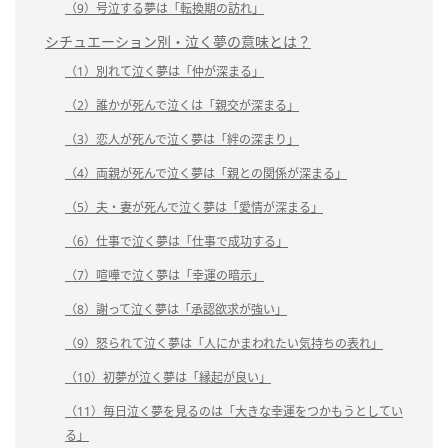
（9）号泣する夢は「転換期の訪れ」
シチュエーション別・泣く夢の意味とは？
（1）別れて泣く夢は「仲が深まる」
（2）誰かが死んで泣くは「親交が深まる」
（3）恋人が死んで泣く夢は「絆の深まり」
（4）両親が死んで泣く夢は「親との関係が深まる」
（5）夫・妻が死んで泣く夢は「愛情が深まる」
（6）仕事で泣く夢は「仕事で成功する」
（7）喧嘩で泣く夢は「幸運の暗示」
（8）謝って泣く夢は「承認欲求が強い」
（9）怒られて泣く夢は「人にかまわれたい気持ちの表れ」
（10）初夢が泣く夢は「縁起が良い」
（11）毎日泣く夢を見るのは「大きな幸運をつかもうとしてい
る」