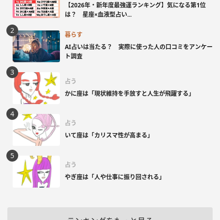
【2026年・新年度最強運ランキング】気になる第1位
は？ 星座×血液型占い...
暮らす
AI占いは当たる？ 実際に使った人の口コミをアンケー
ト調査
占う
かに座は「現状維持を手放すと人生が飛躍する」
占う
いて座は「カリスマ性が高まる」
占う
やぎ座は「人や仕事に振り回される」