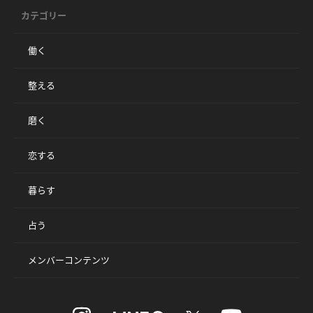
カテゴリー
働く
整える
磨く
恋する
暮らす
占う
メンバーコンテンツ