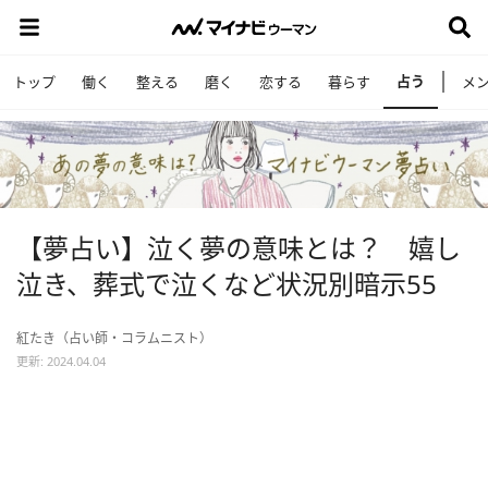
占う
トップ
働く
整える
磨く
恋する
暮らす
メ
【夢占い】泣く夢の意味とは？ 嬉し
泣き、葬式で泣くなど状況別暗示55
紅たき（占い師・コラムニスト）
更新: 2024.04.04