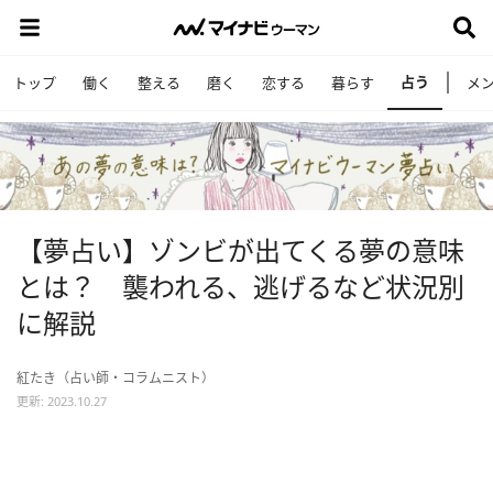
占う
トップ
働く
整える
磨く
恋する
暮らす
メ
【夢占い】ゾンビが出てくる夢の意味
とは？ 襲われる、逃げるなど状況別
に解説
紅たき（占い師・コラムニスト）
更新: 2023.10.27