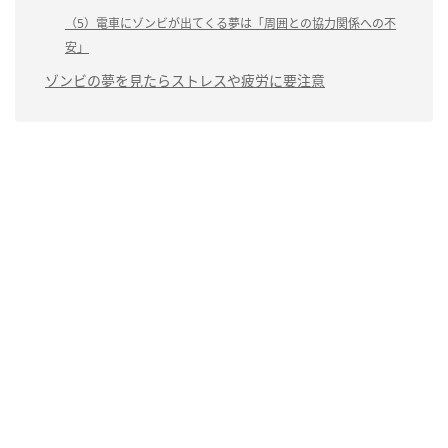
（5）電車にゾンビが出てくる夢は「周囲との協力関係への不
安」
ゾンビの夢を見たらストレスや疲労に要注意