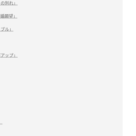
との別れ」
結婚願望」
ラブル」
運アップ」
」