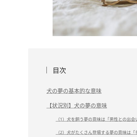
目次
犬の夢の基本的な意味
【状況別】犬の夢の意味
（1）犬を飼う夢の意味は「男性との出会
（2）犬がたくさん登場する夢の意味は「