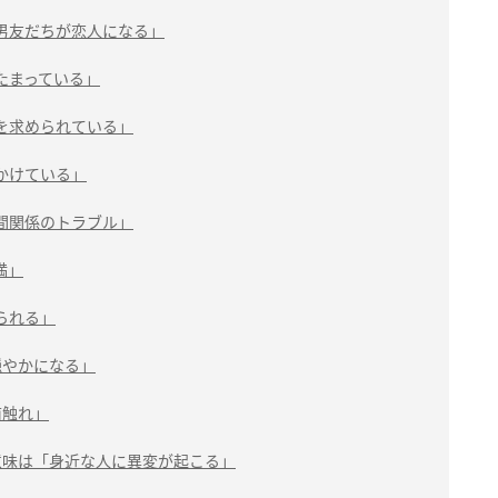
男友だちが恋人になる」
たまっている」
を求められている」
かけている」
間関係のトラブル」
満」
られる」
穏やかになる」
前触れ」
意味は「身近な人に異変が起こる」