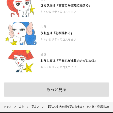
さそり座は「言霊力が激烈に高まる」
＃トシ＆リティのコスモ占い
占う
うお座は「心が揺れる」
＃トシ＆リティのコスモ占い
占う
おうし座は「平常心が成長のカギになる」
＃トシ＆リティのコスモ占い
もっと見る
トップ
占う
夢占い
【夢占い】犬を飼う夢の意味は？ 色・数・種類別の暗示3