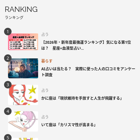
RANKING
ランキング
占う
【2026年・新年度最強運ランキング】気になる第1位
は？ 星座×血液型占い...
暮らす
AI占いは当たる？ 実際に使った人の口コミをアンケー
ト調査
占う
かに座は「現状維持を手放すと人生が飛躍する」
占う
いて座は「カリスマ性が高まる」