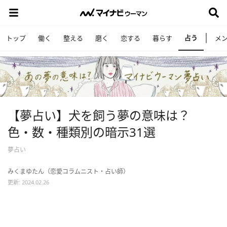
占う
トップ
働く
整える
磨く
恋する
暮らす
メ
【夢占い】犬を飼う夢の意味は？
色・数・種類別の暗示31選
夢占い
みくまゆたん（恋愛コラムニスト・占い師）
更新: 2024.02.26