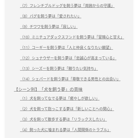
（7）フレンチブルドッグを飼う夢は「周囲からの守護」
（8）パグを飼う夢は「愛されたい」
（9）チワワを飼う夢は「寂しい」
（10）ミニチュアダックスフンドを飼う夢は「冒険心と甘え」
（11）コーギーを飼う夢は「人と仲良くなりたい願望」
（12）シュナウザーを飼う夢は「忠誠心が高まっている」
（13）シーズーを飼う夢は「頼りたい気持ち」
（14）シェパードを飼う夢は「尊敬できる男性との出会い」
【シーン別】「犬を飼う夢」の意味
（1）犬を飼ってなでる夢は「癒やしが欲しい」
（2）犬を飼って抱っこする夢は「新しいことへの関心」
（3）犬を飼って散歩する夢は「リラックスしたい」
（4）飼った犬に噛まれる夢は「人間関係のトラブル」