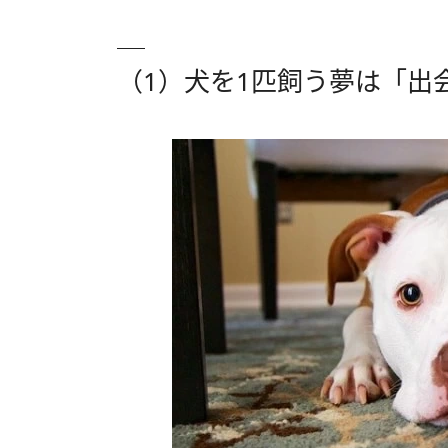
（1）犬を1匹飼う夢は「出