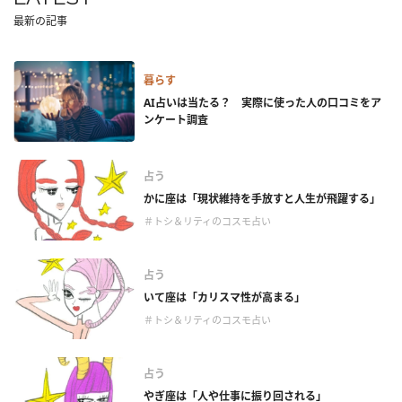
最新の記事
暮らす
AI占いは当たる？ 実際に使った人の口コミをア
ンケート調査
占う
かに座は「現状維持を手放すと人生が飛躍する」
＃トシ＆リティのコスモ占い
占う
いて座は「カリスマ性が高まる」
＃トシ＆リティのコスモ占い
占う
やぎ座は「人や仕事に振り回される」