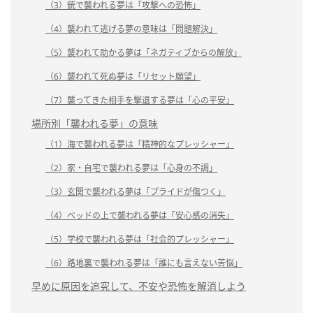
（3）銃で襲われる夢は「攻撃への恐怖」
（4）襲われて逃げる夢の意味は「問題解決」
（5）襲われて助かる夢は「ネガティブからの解放」
（6）襲われて死ぬ夢は「リセット願望」
（7）襲ってきた相手を撃退する夢は「心の平安」
場所別「襲われる夢」の意味
（1）海で襲われる夢は「精神的なプレッシャー」
（2）家・自宅で襲われる夢は「心身の不調」
（3）玄関で襲われる夢は「プライドが傷つく」
（4）ベッドの上で襲われる夢は「安心感の消失」
（5）学校で襲われる夢は「社会的プレッシャー」
（6）路地裏で襲われる夢は「誰にも言えない苦悩」
早めに原因を追究して、不安や恐怖を解消しよう