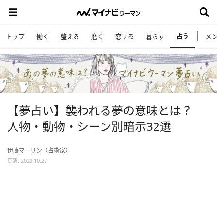
占う
トップ
働く
整える
磨く
恋する
暮らす
メ
【夢占い】襲われる夢の意味とは？
人物・動物・シーン別暗示32選
伊藤マーリン（占術家）
更新: 2023.10.27