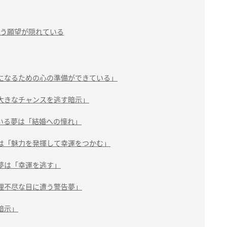
う願望が隠れている
になるための心の準備ができている」
大きなチャンスを逃す暗示」
いる夢は「結婚への憧れ」
は「魅力を発揮して幸運をつかむ」
夢は「幸運を逃す」
理不尽な目に遭う警告夢」
暗示」