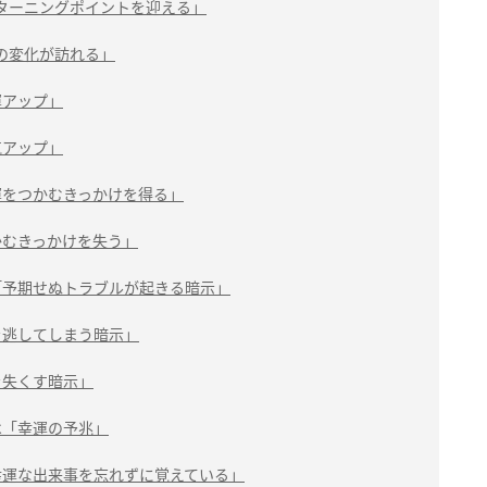
ターニングポイントを迎える」
の変化が訪れる」
運アップ」
気アップ」
運をつかむきっかけを得る」
かむきっかけを失う」
「予期せぬトラブルが起きる暗示」
を逃してしまう暗示」
を失くす暗示」
は「幸運の予兆」
幸運な出来事を忘れずに覚えている」