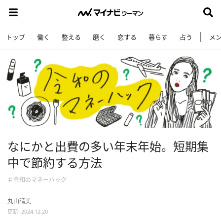
トップ
働く
整える
磨く
恋する
暮らす
占う
メ
なにかと出費の多い年末年始。短期集
中で節約する方法
＃令和のマネーハック
丸山晴美
更新: 2024.12.20