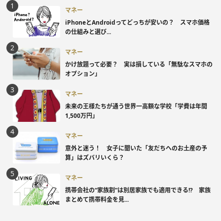
マネー
iPhoneとAndroidってどっちが安いの？ スマホ価格
の仕組みと選び...
マネー
かけ放題って必要？ 実は損している「無駄なスマホの
オプション」
マネー
未来の王様たちが通う世界一高額な学校「学費は年間
1,500万円」
マネー
意外と迷う！ 女子に聞いた「友だちへのお土産の予
算」はズバリいくら？
マネー
携帯会社の“家族割”は別居家族でも適用できる!? 家族
まとめて携帯料金を見...