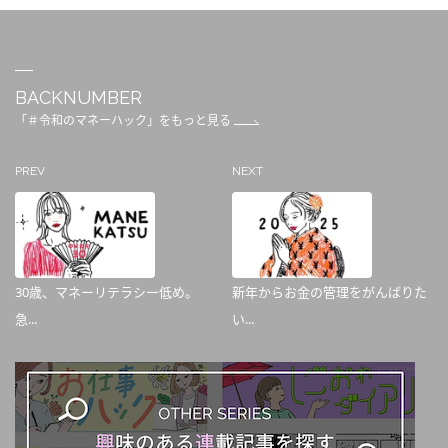
BACKNUMBER
「＃令和のマネーハック」をもっと見る
PREV
NEXT
30歳、マネーリテラシー低め。
新年からお金の管理をがんばりた
急...
い...