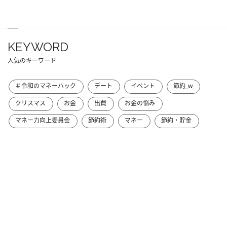
KEYWORD
人気のキーワード
＃令和のマネーハック
デート
イベント
節約_w
クリスマス
お金
出費
お金の悩み
マネー力向上委員会
節約術
マネー
節約・貯金