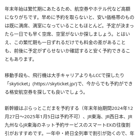
年末年始は繁忙期にあたるため、航空券やホテル代など高額
になりがちです。早めに予約を取らないと、安い価格帯のもの
は既に満席、満室になっていることもほとんど。予定が決まっ
たら一日でも早く空席、空室がないか探しましょう。とはい
え、この繁忙期も一日ずれるだけでも料金の差があること
も、前後に予定がずらせないか確認すると安く予約できるこ
ともあります。
移動手段も、飛行機は大手キャリアよりもLCCで探したり
「skyticket」(https://skyticket.jp/)で、今からでも予約ができ
る格安航空券を探しても良いでしょう。
新幹線はぷらっとこだまを予約する（年末年始期間2024年12
月27日～2025年1月5日は予約不可）、JR東海、JR西日本、JR
九州ならJR東海のネット予約サービスのスマートEXの往復割
引がおすすめです。一年中・終日全列車で割引が効くので、年