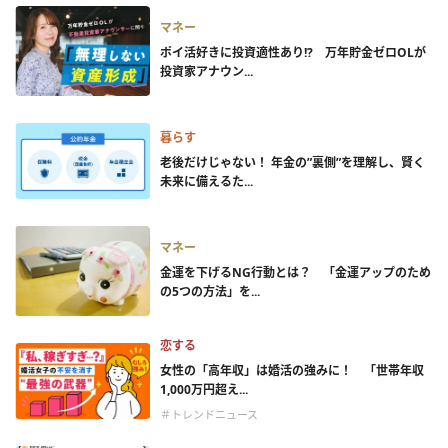
マネー
ポイ活好きに投資適性あり!? 万年貯金ゼロOLが
投資家アナウン...
暮らす
老後だけじゃない！ 年金の”裏側”を理解し、賢く
未来に備えるた...
マネー
金運を下げるNG行動とは？ 「金運アップのため
の5つの方法」を...
恋する
女性の「高年収」は婚活の強みに！ 「世帯年収
1,000万円超え...
＃トレンドニュース