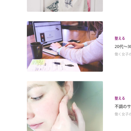
整える
20代～
働く女子
整える
不調のサ
働く女子