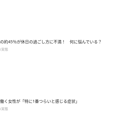
の約45％が休日の過ごし方に不満！ 何に悩んでいる？
の実態
働く女性が「特に1番つらいと感じる症状」
の実態