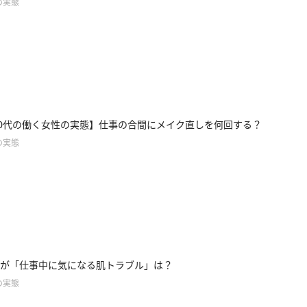
の実態
30代の働く女性の実態】仕事の合間にメイク直しを何回する？
の実態
が「仕事中に気になる肌トラブル」は？
の実態