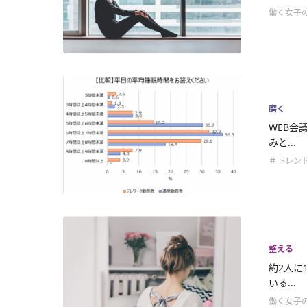
働く女子
磨く
WEB会
みと...
＃トレン
整える
約2人に
いる...
働く女子