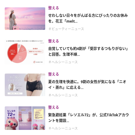
整える
せわしない日々をがんばる方にぴったりのお休み
を。花王「melt...
＃ビューティーニュース
整える
自覚していても約4割が「受診するつもりがない」
と回答。生理不順...
＃ヘルシーニュース
整える
夏の生理を快適に。9割の女性が気になる「ニオ
イ・蒸れ」に応える...
＃ヘルシーニュース
整える
緊急避妊薬「レソエル72」が、公式TikTokアカウ
ントを開設...
＃ヘルシーニュース