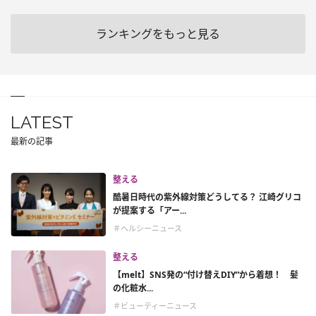
ランキングをもっと見る
LATEST
最新の記事
整える
酷暑日時代の紫外線対策どうしてる？ 江崎グリコ
が提案する「アー...
＃ヘルシーニュース
整える
【melt】SNS発の“付け替えDIY”から着想！ 髪
の化粧水...
＃ビューティーニュース