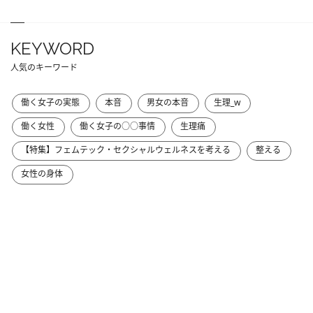
KEYWORD
人気のキーワード
働く女子の実態
本音
男女の本音
生理_w
働く女性
働く女子の○○事情
生理痛
【特集】フェムテック・セクシャルウェルネスを考える
整える
女性の身体