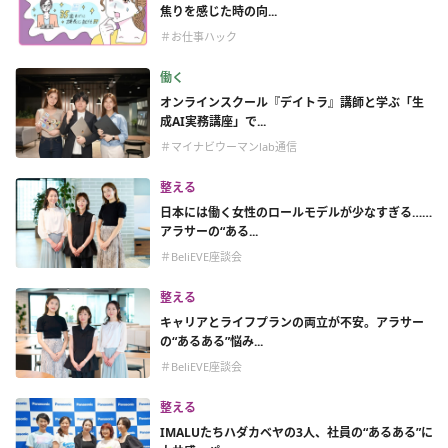
焦りを感じた時の向...
＃お仕事ハック
働く
オンラインスクール『デイトラ』講師と学ぶ「生
成AI実務講座」で...
＃マイナビウーマンlab通信
整える
日本には働く女性のロールモデルが少なすぎる……
アラサーの“ある...
＃BeliEVE座談会
整える
キャリアとライフプランの両立が不安。アラサー
の“あるある”悩み...
＃BeliEVE座談会
整える
IMALUたちハダカベヤの3人、社員の“あるある”に