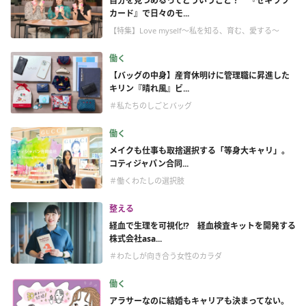
自分を見つめるってどういうこと？ 『セキララ
カード』で日々のモ...
【特集】Love myself～私を知る、育む、愛する～
働く
【バッグの中身】産育休明けに管理職に昇進した
キリン『晴れ風』ビ...
＃私たちのしごとバッグ
働く
メイクも仕事も取捨選択する「等身大キャリ」。
コティジャパン合同...
＃働くわたしの選択肢
整える
経血で生理を可視化!? 経血検査キットを開発する
株式会社asa...
＃わたしが向き合う女性のカラダ
働く
アラサーなのに結婚もキャリアも決まってない。