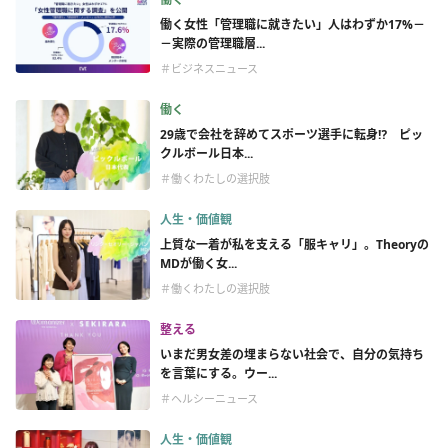
働く女性「管理職に就きたい」人はわずか17%－
－実際の管理職層...
＃ビジネスニュース
働く
29歳で会社を辞めてスポーツ選手に転身⁉︎ ピッ
クルボール日本...
＃働くわたしの選択肢
人生・価値観
上質な一着が私を支える「服キャリ」。Theoryの
MDが働く女...
＃働くわたしの選択肢
整える
いまだ男女差の埋まらない社会で、自分の気持ち
を言葉にする。ウー...
＃ヘルシーニュース
人生・価値観