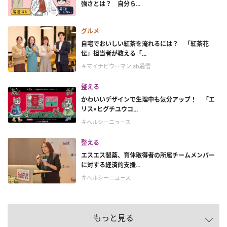
強さとは？ 自分ら...
グルメ
自宅でおいしい紅茶を淹れるには？ 「紅茶花
伝」担当者が教える「...
＃マイナビウーマンlab通信
整える
かわいいデザインで生理中も気分アップ！ 「エ
リス×ヒグチユウコ...
＃ヘルシーニュース
整える
エスエス製薬、育休取得者の所属チームメンバー
に対する経済的支援...
＃ヘルシーニュース
もっと見る