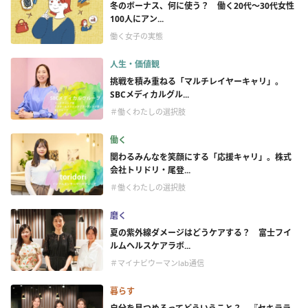
冬のボーナス、何に使う？ 働く20代～30代女性
100人にアン...
働く女子の実態
人生・価値観
挑戦を積み重ねる「マルチレイヤーキャリ」。
SBCメディカルグル...
＃働くわたしの選択肢
働く
関わるみんなを笑顔にする「応援キャリ」。株式
会社トリドリ・尾登...
＃働くわたしの選択肢
磨く
夏の紫外線ダメージはどうケアする？ 富士フイ
ルムヘルスケアラボ...
＃マイナビウーマンlab通信
暮らす