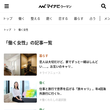
トップ
働く
整える
磨く
恋する
暮らす
占う
メ
トップ
働く女性
「働く女性」の記事一覧
暮らす
恋人は大切だけど、家でずっと一緒はしんど
い……。お互いのキャリ...
＃ライフニュース
働く
仕事と旅行で世界を広げる「旅キャリ」。年4回海
外旅行に行くTr...
＃働くわたしの選択肢
働く