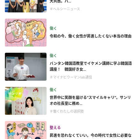
大共感。パ...
＃ヘルシーニュース
働く
令和の今、働く女性が昇進したくない本当の理由
働く
バンタン韓国語教室でイケメン講師に学ぶ韓国語
講座！ 韓国好き女...
＃マイナビウーマンlab通信
働く
世界中に笑顔を届ける“スマイルキャリ”。サンリ
オの社長室に務め...
＃働くわたしの選択肢
整える
昇進を恐れなくていい。今の時代で女性に必要な