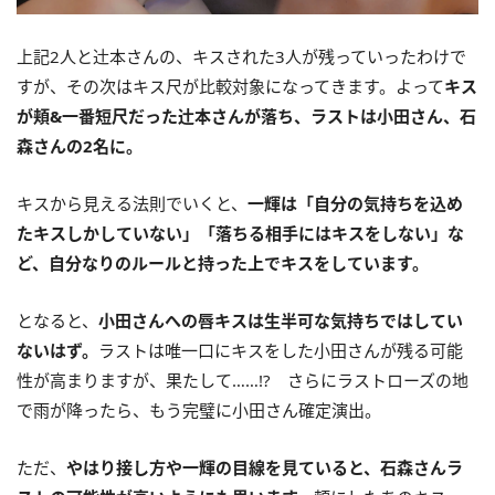
上記2人と辻󠄀本さんの、キスされた3人が残っていったわけで
すが、その次はキス尺が比較対象になってきます。よって
キス
が頬&一番短尺だった辻󠄀本さんが落ち、ラストは小田さん、石
森さんの2名に。
キスから見える法則でいくと、
一輝は「自分の気持ちを込め
たキスしかしていない」「落ちる相手にはキスをしない」な
ど、自分なりのルールと持った上でキスをしています。
となると、
小田さんへの唇キスは生半可な気持ちではしてい
ないはず。
ラストは唯一口にキスをした小田さんが残る可能
性が高まりますが、果たして……!? さらにラストローズの地
で雨が降ったら、もう完璧に小田さん確定演出。
ただ、
やはり接し方や一輝の目線を見ていると、石森さんラ