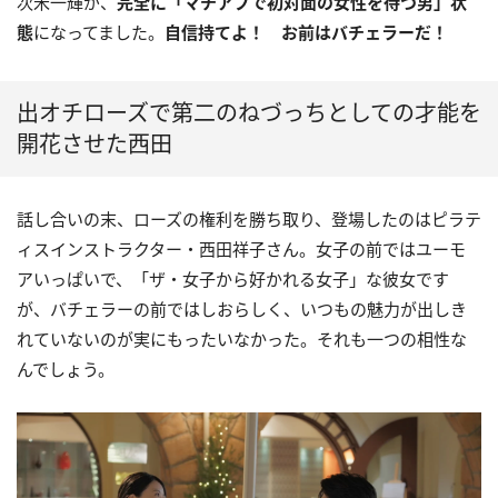
次米一輝が、
完全に「マチアプで初対面の女性を待つ男」状
態
になってました。
自信持てよ！ お前はバチェラーだ！
出オチローズで第二のねづっちとしての才能を
開花させた西田
話し合いの末、ローズの権利を勝ち取り、登場したのはピラテ
ィスインストラクター・西田祥子さん。女子の前ではユーモ
アいっぱいで、「ザ・女子から好かれる女子」な彼女です
が、バチェラーの前ではしおらしく、いつもの魅力が出しき
れていないのが実にもったいなかった。それも一つの相性な
んでしょう。