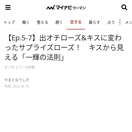
恋する
トップ
働く
整える
磨く
暮らす
占う
メ
【Ep.5-7】出オチローズ&キスに変わ
ったサプライズローズ！ キスから見
える「一輝の法則」
＃バチェラー6考察
やまとなでし子
作成: 2025.06.18