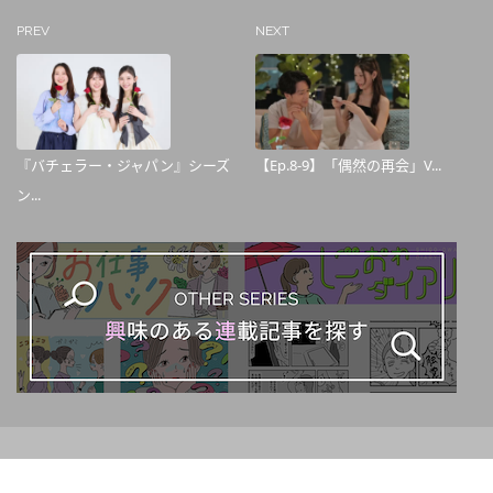
PREV
NEXT
『バチェラー・ジャパン』シーズ
【Ep.8-9】「偶然の再会」V...
ン...