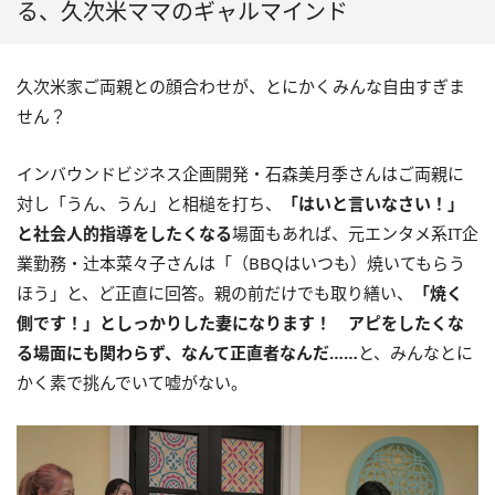
る、久次米ママのギャルマインド
久次米家ご両親との顔合わせが、とにかくみんな自由すぎま
せん？
インバウンドビジネス企画開発・石森美月季さんはご両親に
対し「うん、うん」と相槌を打ち、
「はいと言いなさい！」
と社会人的指導をしたくなる
場面もあれば、元エンタメ系IT企
業勤務・辻󠄀本菜々子さんは「（BBQはいつも）焼いてもらう
ほう」と、ど正直に回答。親の前だけでも取り繕い、
「焼く
側です！」としっかりした妻になります！ アピをしたくな
る場面にも関わらず、なんて正直者なんだ……
と、みんなとに
かく素で挑んでいて嘘がない。