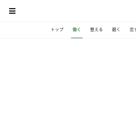
トップ
働く
整える
磨く
恋