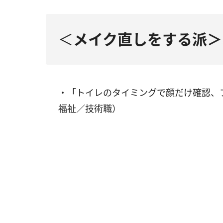
＜
メイク直し
をする派＞
・「トイレのタイミングで顔だけ確認、
福祉／技術職）