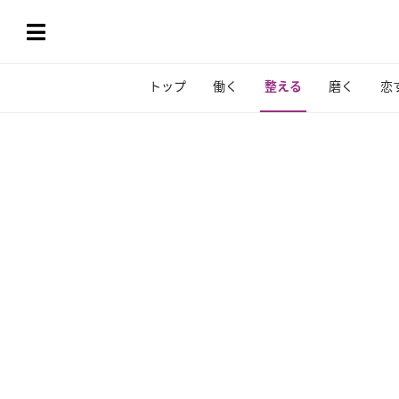
トップ
働く
整える
磨く
恋