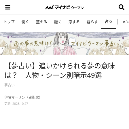
占う
トップ
働く
整える
磨く
恋する
暮らす
メ
【夢占い】追いかけられる夢の意味
は？ 人物・シーン別暗示49選
夢占い
伊藤マーリン（占術家）
更新: 2023.10.27