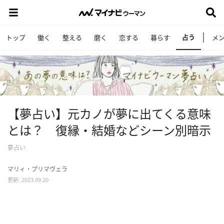
占う
トップ
働く
整える
磨く
恋する
暮らす
メ
【夢占い】元カノが夢に出てくる意味
とは？ 復縁・結婚などシーン別暗示
夢占い
マリィ・プリマヴェラ
更新: 2023.09.20