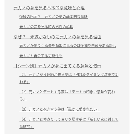
元カノの夢を見る基本的な意味と心理
復縁の暗示？ 元カノの夢の基本的な意味
元カノの夢を見る時の男性の心理
なぜ？ 未練がないのに元カノの夢を見る理由
元カノが出てくる夢を頻繁に見るのは後悔や未練がある証し
元カノと再会する可能性も
【シーン別】元カノが夢に出てくる意味と暗示
（1）元カノから連絡が来る夢は「別れたタイミング次第で変
わる」
（2）元カノとデートする夢は「デートの印象で意味が変わ
る」
（3）元カノと抱き合う夢は「誰かに愛されたい」
（4）元カノと仲直りしてヨリを戻す夢は「新しい恋に対して
意欲的」