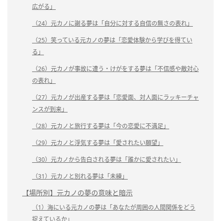
広がる」
（24）元カノに謝る夢は「自分に対する自信の無さの表れ」
（25）笑っている元カノの夢は「恋愛体験から学びを得てい
る」
（26）元カノが事故に遭う・けがをする夢は「不信感や敵対心
の表れ」
（27）元カノが出産する夢は「恋愛面、対人面にラッキーチャ
ンスが到来」
（28）元カノと旅行する夢は「今の恋愛に不満足」
（29）元カノと浮気する夢は「愛されたい願望」
（30）元カノから告白される夢は「誰かに愛されたい」
（31）元カノと別れる夢は「未練」
【場所別】元カノの夢の意味と暗示
（1）海にいる元カノの夢は「あなたが周囲の人間関係をどう
捉えているか」