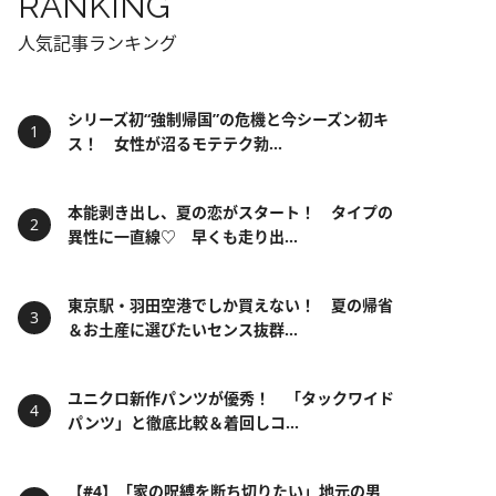
RANKING
人気記事ランキング
シリーズ初“強制帰国”の危機と今シーズン初キ
ス！ 女性が沼るモテテク勃...
本能剥き出し、夏の恋がスタート！ タイプの
異性に一直線♡ 早くも走り出...
東京駅・羽田空港でしか買えない！ 夏の帰省
＆お土産に選びたいセンス抜群...
ユニクロ新作パンツが優秀！ 「タックワイド
パンツ」と徹底比較＆着回しコ...
【#4】「家の呪縛を断ち切りたい」地元の男