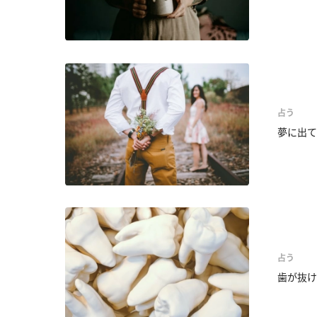
占う
夢に出て
占う
歯が抜け