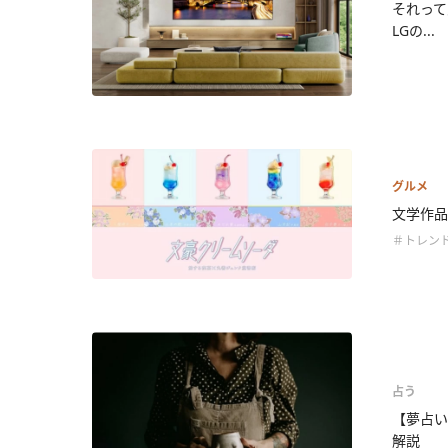
それって
LGの...
グルメ
文学作品
＃トレン
占う
【夢占い
解説