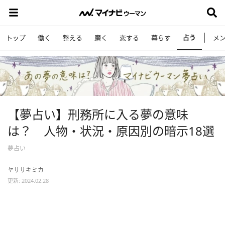
占う
トップ
働く
整える
磨く
恋する
暮らす
メ
【夢占い】刑務所に入る夢の意味
は？ 人物・状況・原因別の暗示18選
夢占い
ヤササキミカ
更新: 2024.02.28