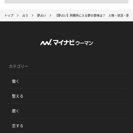
トップ
占う
夢占い
【夢占い】刑務所に入る夢の意味は？ 人物・状況・原因
カテゴリー
働く
整える
磨く
恋する