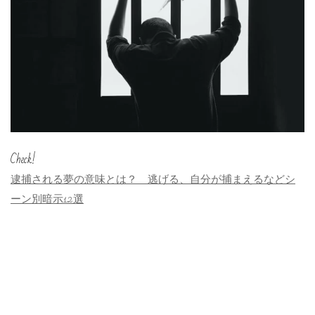
Check!
逮捕される夢の意味とは？ 逃げる、自分が捕まえるなどシ
ーン別暗示12選