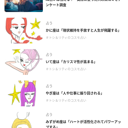
ンケート調査
占う
かに座は「現状維持を手放すと人生が飛躍する」
＃トシ＆リティのコスモ占い
占う
いて座は「カリスマ性が高まる」
＃トシ＆リティのコスモ占い
占う
やぎ座は「人や仕事に振り回される」
＃トシ＆リティのコスモ占い
占う
みずがめ座は「ハートが活性化されてパワーアッ
プする」