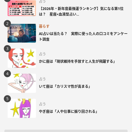
占う
【2026年・新年度最強運ランキング】気になる第1位
は？ 星座×血液型占い...
暮らす
AI占いは当たる？ 実際に使った人の口コミをアンケー
ト調査
占う
かに座は「現状維持を手放すと人生が飛躍する」
占う
いて座は「カリスマ性が高まる」
占う
やぎ座は「人や仕事に振り回される」