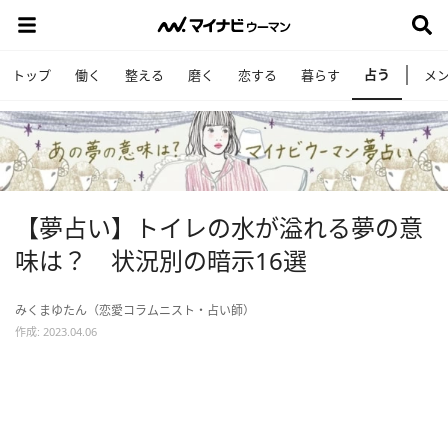
占う
トップ
働く
整える
磨く
恋する
暮らす
メ
【夢占い】トイレの水が溢れる夢の意
味は？ 状況別の暗示16選
みくまゆたん（恋愛コラムニスト・占い師）
作成: 2023.04.06