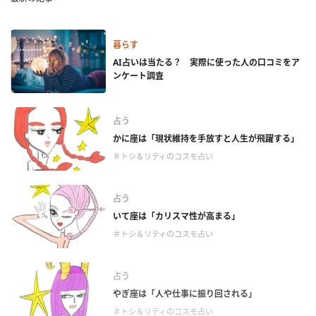
暮らす
AI占いは当たる？ 実際に使った人の口コミをア
ンケート調査
占う
かに座は「現状維持を手放すと人生が飛躍する」
＃トシ＆リティのコスモ占い
占う
いて座は「カリスマ性が高まる」
＃トシ＆リティのコスモ占い
占う
やぎ座は「人や仕事に振り回される」
＃トシ＆リティのコスモ占い