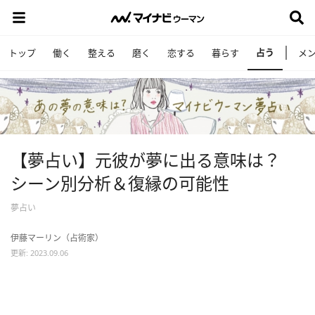
占う
トップ
働く
整える
磨く
恋する
暮らす
メ
【夢占い】元彼が夢に出る意味は？
シーン別分析＆復縁の可能性
夢占い
伊藤マーリン（占術家）
更新: 2023.09.06