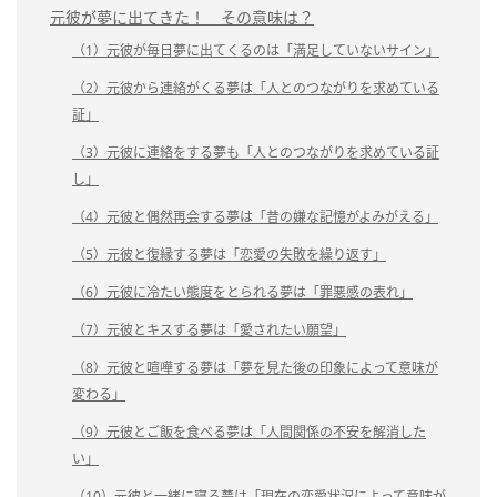
元彼が夢に出てきた！ その意味は？
（1）元彼が毎日夢に出てくるのは「満足していないサイン」
（2）元彼から連絡がくる夢は「人とのつながりを求めている
証」
（3）元彼に連絡をする夢も「人とのつながりを求めている証
し」
（4）元彼と偶然再会する夢は「昔の嫌な記憶がよみがえる」
（5）元彼と復縁する夢は「恋愛の失敗を繰り返す」
（6）元彼に冷たい態度をとられる夢は「罪悪感の表れ」
（7）元彼とキスする夢は「愛されたい願望」
（8）元彼と喧嘩する夢は「夢を見た後の印象によって意味が
変わる」
（9）元彼とご飯を食べる夢は「人間関係の不安を解消した
い」
（10）元彼と一緒に寝る夢は「現在の恋愛状況によって意味が