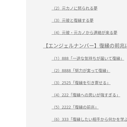
（2）元カノに怒られる夢
（3）元彼と復縁する夢
（4）元彼・元カノから連絡が来る夢
【エンジェルナンバー】復縁の前兆
（1）888「一途な気持ちが届いて復縁」
（2）8888「努力が実って復縁」
（3）2525「復縁を引き寄せる」
（4）222「復縁への思いが強すぎる」
（5）2222「復縁の前兆」
（6）333「復縁したい相手から何かを学