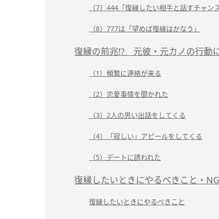
（7）444「復縁したい相手と話すチャン
（8）777は「望めば復縁はかなう」
復縁の前兆!? 元彼・元カノの行動
（1）頻繁に連絡が来る
（2）恋愛事情を聞かれた
（3）2人の思い出話をしてくる
（4）「寂しい」アピールをしてくる
（5）デートに誘われた
復縁したいときにやるべきこと・N
復縁したいときにやるべきこと