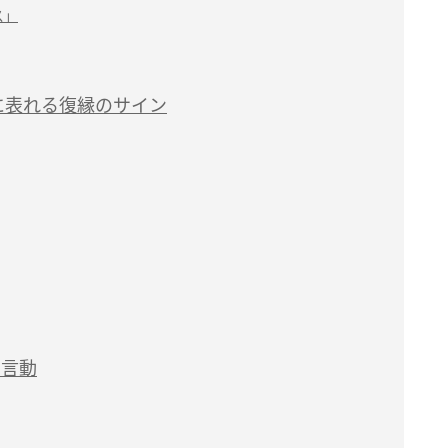
ス」
に表れる復縁のサイン
G言動