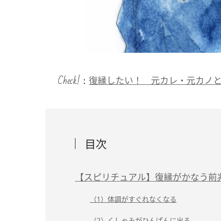
Check!：
復縁したい！ 元カレ・元カノ
目次
【スピリチュアル】復縁がかなう前
（1）体調がすぐれなくなる
（2）くしゃみがひんぱんに出る