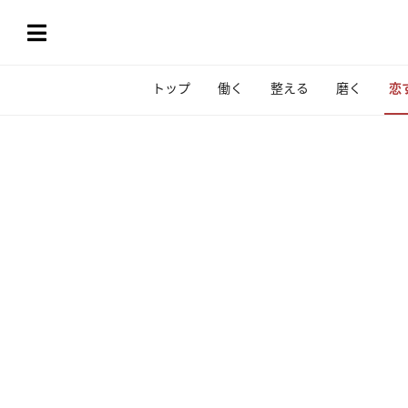
トップ
働く
整える
磨く
恋