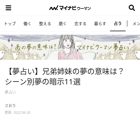
占う
トップ
働く
整える
磨く
恋する
暮らす
メ
【夢占い】兄弟姉妹の夢の意味は？
シーン別夢の暗示11選
夢占い
さおり
更新: 2022.06.20