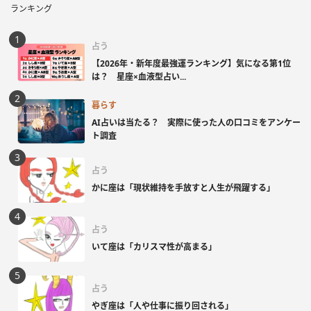
ランキング
占う
【2026年・新年度最強運ランキング】気になる第1位
は？ 星座×血液型占い...
暮らす
AI占いは当たる？ 実際に使った人の口コミをアンケー
ト調査
占う
かに座は「現状維持を手放すと人生が飛躍する」
占う
いて座は「カリスマ性が高まる」
占う
やぎ座は「人や仕事に振り回される」