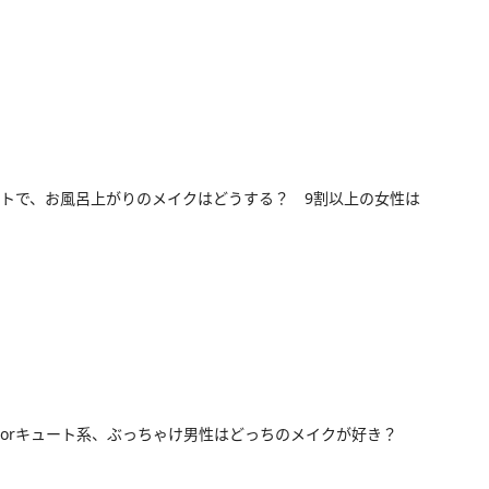
トで、お風呂上がりのメイクはどうする？ 9割以上の女性は
orキュート系、ぶっちゃけ男性はどっちのメイクが好き？