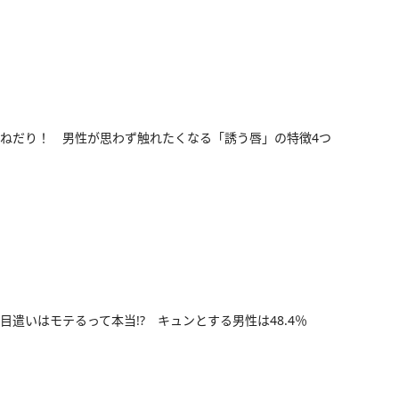
ねだり！ 男性が思わず触れたくなる「誘う唇」の特徴4つ
目遣いはモテるって本当!? キュンとする男性は48.4％