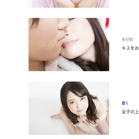
未分類
キスをお
磨く
女子の上