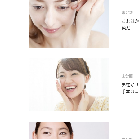
未分類
これはか
色だ...
未分類
男性が「
手本は...