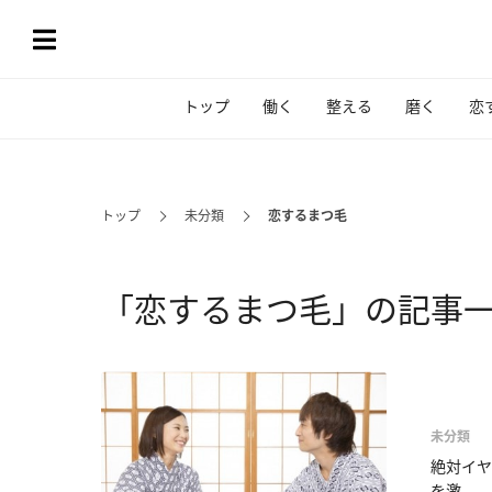
トップ
働く
整える
磨く
恋
トップ
未分類
恋するまつ毛
「恋するまつ毛」の記事
未分類
絶対イヤ
を激...