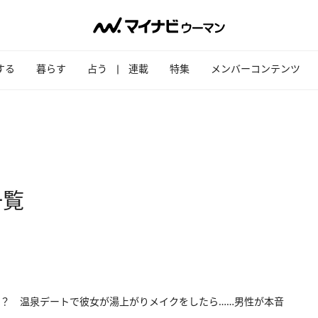
する
暮らす
占う
連載
特集
メンバーコンテンツ
一覧
？ 温泉デートで彼女が湯上がりメイクをしたら……男性が本音