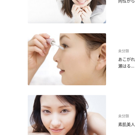
同性から
未分類
あこがれ
瀬はる...
未分類
素肌美人