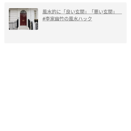
風水的に「良い玄関」「悪い玄関」
#李家幽竹の風水ハック