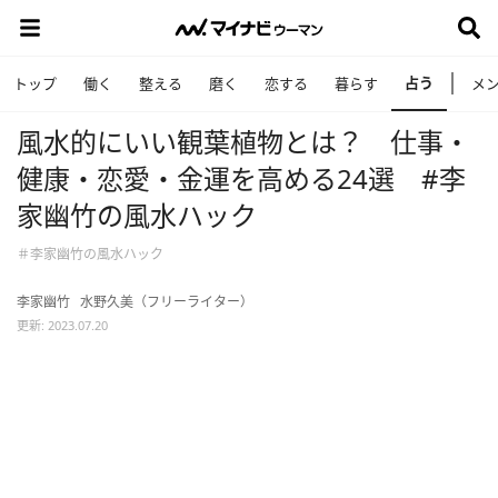
占う
トップ
働く
整える
磨く
恋する
暮らす
メ
風水的にいい観葉植物とは？ 仕事・
健康・恋愛・金運を高める24選 #李
家幽竹の風水ハック
＃李家幽竹の風水ハック
李家幽竹
水野久美（フリーライター）
更新: 2023.07.20