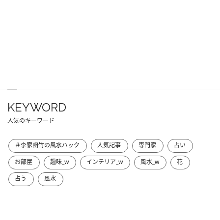
KEYWORD
人気のキーワード
＃李家幽竹の風水ハック
人気記事
専門家
占い
お部屋
趣味_w
インテリア_w
風水_w
花
占う
風水