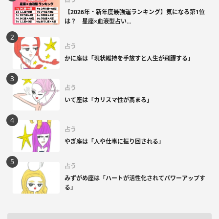
【2026年・新年度最強運ランキング】気になる第1位
は？ 星座×血液型占い...
占う
かに座は「現状維持を手放すと人生が飛躍する」
占う
いて座は「カリスマ性が高まる」
占う
やぎ座は「人や仕事に振り回される」
占う
みずがめ座は「ハートが活性化されてパワーアップす
る」