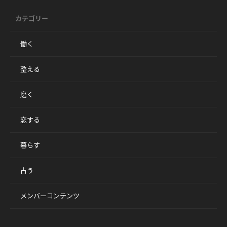
カテゴリー
働く
整える
磨く
恋する
暮らす
占う
メンバーコンテンツ