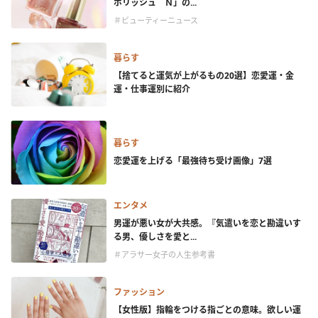
ポリッシュ Ｎ」の...
＃ビューティーニュース
暮らす
【捨てると運気が上がるもの20選】恋愛運・金
運・仕事運別に紹介
暮らす
恋愛運を上げる「最強待ち受け画像」7選
エンタメ
男運が悪い女が大共感。『気遣いを恋と勘違いす
る男、優しさを愛と...
＃アラサー女子の人生参考書
ファッション
【女性版】指輪をつける指ごとの意味。欲しい運