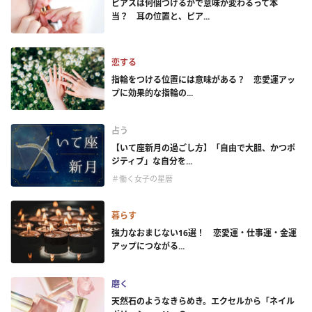
ピアスは何個つけるかで意味が変わるって本
当？ 耳の位置と、ピア...
恋する
指輪をつける位置には意味がある？ 恋愛運アッ
プに効果的な指輪の...
占う
【いて座新月の過ごし方】「自由で大胆、かつポ
ジティブ」な自分を...
＃働く女子の星暦
暮らす
強力なおまじない16選！ 恋愛運・仕事運・金運
アップにつながる...
磨く
天然石のようなきらめき。エクセルから「ネイル