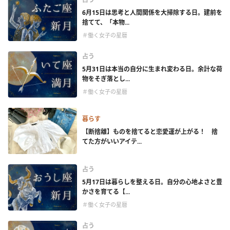
6月15日は思考と人間関係を大掃除する日。建前を
捨てて、「本物...
＃働く女子の星暦
占う
5月31日は本当の自分に生まれ変わる日。余計な荷
物をそぎ落とし...
＃働く女子の星暦
暮らす
【断捨離】ものを捨てると恋愛運が上がる！ 捨
てた方がいいアイテ...
占う
5月17日は暮らしを整える日。自分の心地よさと豊
かさを育てる【...
＃働く女子の星暦
占う