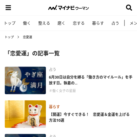
トップ
働く
整える
磨く
恋する
暮らす
占う
メ
トップ
恋愛運
「恋愛運」の記事一覧
占う
6月30日は自分を縛る「働き方のマイルール」を手
放す日。執着の...
＃働く女子の星暦
暮らす
【開運】今すぐできる！ 恋愛運＆金運を上げる
方法10選
占う