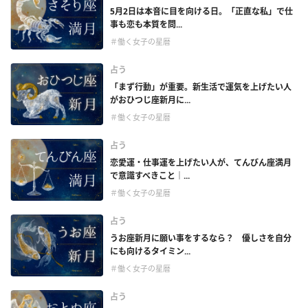
5月2日は本音に目を向ける日。「正直な私」で仕
事も恋も本質を問...
＃働く女子の星暦
占う
「まず行動」が重要。新生活で運気を上げたい人
がおひつじ座新月に...
＃働く女子の星暦
占う
恋愛運・仕事運を上げたい人が、てんびん座満月
で意識すべきこと｜...
＃働く女子の星暦
占う
うお座新月に願い事をするなら？ 優しさを自分
にも向けるタイミン...
＃働く女子の星暦
占う