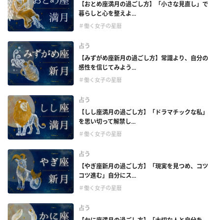
【おとめ座満月の過ごし方】「小さな見直し」で
暮らしと心を整えよ...
＃働く女子の星暦
占う
【みずがめ座新月の過ごし方】常識より、自分の
感性を信じてみよう...
＃働く女子の星暦
占う
【しし座満月の過ごし方】「ドラマチックな私」
を思い切って解禁し...
＃働く女子の星暦
占う
【やぎ座新月の過ごし方】「現実を見つめ、コツ
コツ進む」自分にス...
＃働く女子の星暦
占う