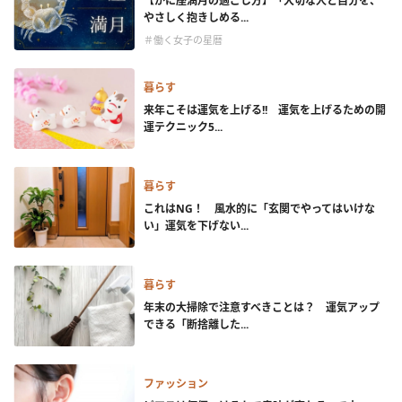
【かに座満月の過ごし方】「大切な人と自分を、
やさしく抱きしめる...
＃働く女子の星暦
暮らす
来年こそは運気を上げる!! 運気を上げるための開
運テクニック5...
暮らす
これはNG！ 風水的に「玄関でやってはいけな
い」運気を下げない...
暮らす
年末の大掃除で注意すべきことは？ 運気アップ
できる「断捨離した...
ファッション